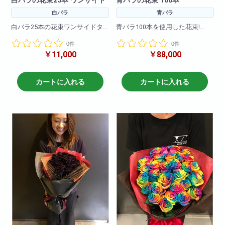
白バラ
青バラ
白バラ25本の花束ワンサイドタ
青バラ100本を使用した花束!
イプです。お客様の大切な記念
0件
0件
日、イベントにあわせてお届け
大事な記念日に・誕生日にイン
￥11,000
￥88,000
します。
パクト抜群!大切な方への贈り物
に最適です!
とても珍しい薔薇ですので目立
カートに入れる
カートに入れる
つこと間違いなし!
※お花の仕入れの関係上入荷出来
ない場合もございますので
ご了承下さいませ。