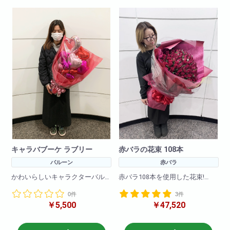
備考欄に何色で作成希望と記載
※お花の仕入れ・入荷の関係上ご
頂ければ大丈夫です。
希望に添えない場合がございま
す。
※お花の仕入れの関係上入荷出来
あらかじめご了承くださいま
ない場合もございますので
せ。
ご了承下さいませ。
W 40cm
H 55cm
キャラバブーケ ラブリー
赤バラの花束 108本
バルーン
赤バラ
かわいらしいキャラクターバル
赤バラ108本を使用した花束!
ーンブーケです!
0件
3件
バルーンのみで作成しているの
大事な記念日に・誕生日にイン
￥5,500
￥47,520
で枯れる心配をすることなく
パクト抜群!大切な方への贈り物
プレゼントできます!
に最適です!