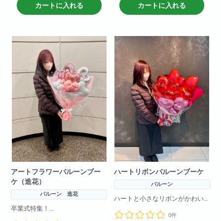
承ください。
カートに入れる
カートに入れる
※この商品に文字バルーンはつい
ておりません
１文字４４０円でお付けするこ
とが可能です
※写真はイメージです。何卒ご了
承ください。
アートフラワーバルーンブー
ハートリボンバルーンブーケ
ケ（造花）
バルーン
バルーン 造花
ハートと小さなリボンがかわい
いバルーンブーケです！
卒業式特集！
0件
卒業式に可愛いバルーンブーケ