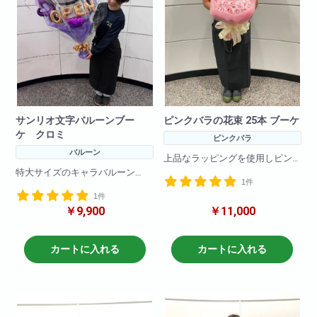
サンリオ文字バルーンブー
ピンクバラの花束 25本 ブーケ
ケ クロミ
ピンクバラ
バルーン
上品なラッピングを使用しピン
クバラ25本で作成した花束です!
特大サイズのキャラバルーン
1件
ブーケタイプでとても可愛くお
文字バルーンとバルーンをふん
しゃれになっております。
1件
だんに使い、
特別な方の特別な記念日におす
￥9,900
￥11,000
とても大きくインパクトがある
すめです。
花束です!
一生の思い出に！プレゼントに
※お花の仕入れの関係上入荷出来
最適!
カートに入れる
カートに入れる
ない場合もございますので
ご了承下さいませ。
(文字は原則4文字程度まででお願
いいたします
4文字を超えるものは一文字+550
円で承ります。)