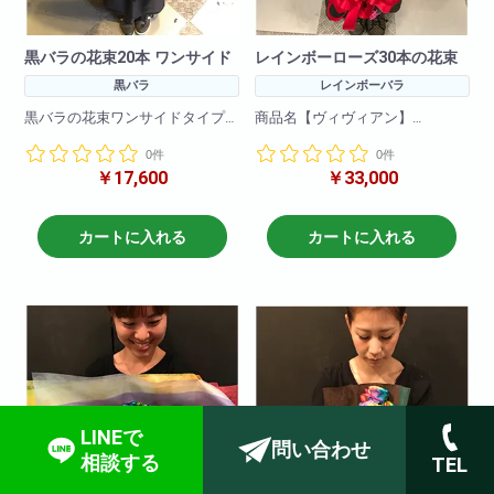
黒バラの花束20本 ワンサイド
レインボーローズ30本の花束
黒バラ
レインボーバラ
黒バラの花束ワンサイドタイプ
商品名【ヴィヴィアン】
です。お客様の大切な記念日、
0件
0件
イベントにあわせてお届けしま
花言葉=奇跡
￥17,600
￥33,000
す。
希少価値の高いレインボーロー
参考画像 黒バラ20本での作成
ズを贅沢に30本使用した花束で
となります。
す。
カートに入れる
カートに入れる
きれいな色合いでサプライズに
※こちらの商品は3日前までに必
最適
ずご注文下さいませ。
特別に染色しての作成となりま
※限定商品
す。納期がそれまでのご注文に
本数は準備しておりますが、事
関しては誠に申し訳ございませ
前のご予約により確実に
んがキャンセル処理させていた
ご用意することが可能です。
だきます。
LINEで
問い合わせ
相談する
TEL