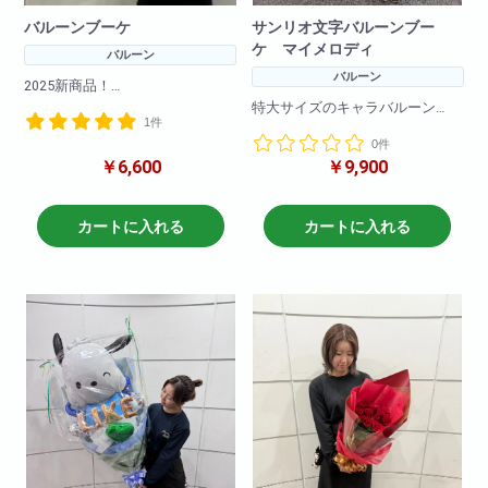
バルーンブーケ
サンリオ文字バルーンブー
ケ マイメロディ
バルーン
バルーン
2025新商品！
バルーンが可愛いバルーンブー
特大サイズのキャラバルーン
1件
ケ！
文字バルーンとバルーンで可愛
文字バルーン４文字付き！
0件
く仕上げました！
￥6,600
￥9,900
文字数が５文字以上は１文字＋
とても大きくインパクトがある
４４０円となります
花束です!
※色変更などはご注文時のご要望
一生の思い出に！プレゼントに
カートに入れる
カートに入れる
蘭にご入力くださいませ
最適!
文字は原則4文字程度まででお願
いいたします
4文字を超えるものは一文字+550
円で承ります。)