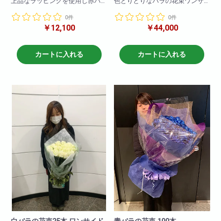
上品なラッピングを使用し赤バ
色とりどりなバラの花束ワンサ
ラ25本で作成した花束です!
イドタイプです。お客様の大切
0件
0件
ブーケタイプでとても可愛くお
な記念日、イベントにあわせて
￥12,100
￥44,000
しゃれになっております。
お届けします。
特別な方の特別な記念日におす
すめです。
※写真はイメージです
仕入れ状況により花材は変動い
カートに入れる
カートに入れる
その他、黄色・ピンク・白・オ
たしますので
レンジなどでも作成可能です。
何卒ご了承ください。
備考欄に何色で作成希望と記載
頂ければ大丈夫です。
※お花の仕入れの関係上入荷出来
ない場合もございますので
ご了承下さいませ。
白バラの花束25本 ワンサイド
青バラの花束 100本