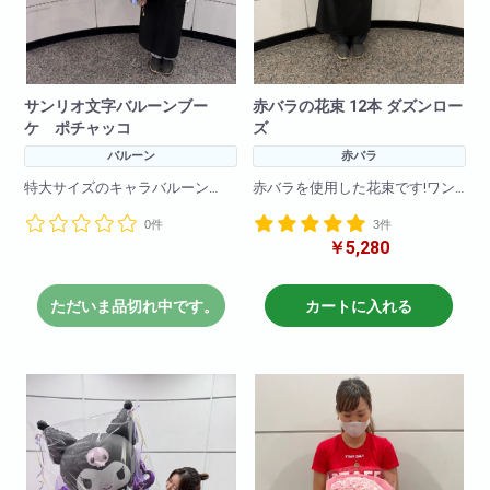
サンリオ文字バルーンブー
赤バラの花束 12本 ダズンロー
ケ ポチャッコ
ズ
バルーン
赤バラ
特大サイズのキャラバルーン
赤バラを使用した花束です!ワン
文字バルーンとバルーンで可愛
サイドタイプでリーズナブルに
0件
3件
く仕上げました！
大きくお作りさせて頂きます。
￥5,280
とても大きくインパクトがある
その他、黄色・ピンク・白・オ
花束です!
レンジなどでも作成可能です。
一生の思い出に！プレゼントに
ただいま品切れ中です。
カートに入れる
最適!
備考欄に何色で作成希望と記載
頂ければ大丈夫です。
文字は原則4文字程度まででお願
いいたします
※お花の仕入れの関係上入荷出来
4文字を超えるものは一文字+550
ない場合いますので
円で承ります。)
ご了承下さいませ。