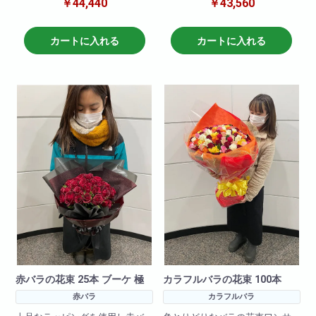
￥44,440
￥43,560
パクト抜群!大切な方への贈り物
パクト抜群!大切な方への贈り物
に最適です!
に最適です!
その他、黄色・ピンク・白・オ
その他、黄色・ピンク・白・オ
カートに入れる
カートに入れる
レンジなどでも作成可能です。
レンジなどでも作成可能です。
備考欄に何色で作成希望と記載
備考欄に何色で作成希望と記載
頂ければ大丈夫です。
頂ければ大丈夫です。
※お花の仕入れの関係上入荷出来
※お花の仕入れの関係上入荷出来
ない場合もございますので
ない場合もございますので
ご了承下さいませ。
ご了承下さいませ。
赤バラの花束 25本 ブーケ 極
カラフルバラの花束 100本
赤バラ
カラフルバラ