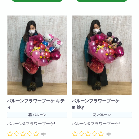
とても大きくインパクトがある
花束です!
一生の思い出に！プレゼントに
最適!
(文字は原則3文字程度まででお願
いいたします
3文字を超えるものは一文字+550
円で承ります。)
バルーンフラワーブーケ キテ
バルーンフラワーブーケ
ィ
mikky
花 バルーン
花 バルーン
バルーン&フラワーブーケ!
バルーン&フラワーブーケ!
バルーンとお花をふんだんに使
バルーンとお花をふんだんに使
0件
0件
い、
い、