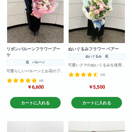
リボンバルーンフラワーブー
ぬいぐるみフラワー ベアー
ケ
ぬいぐるみ 花
花 バルーン
可愛いクマのぬいぐるみを使用
した花束です!
可愛らしいバルーンとお花のブ
5件
大きさもちょうど良いサイズに
ーケです！
お作りしております。
4件
バルーンに流行りのリボンをつ
プレゼントのお供に是非ご検討
￥6,600
￥5,500
けてより可愛く！
ください!
プレゼントのお供に是非ご検討
ください!
※写真はイメージです
カートに入れる
カートに入れる
仕入れ状況により花材は変動い
※写真はイメージです
たしますので
仕入れ状況により花材は変動い
何卒ご了承ください。
たしますので
何卒ご了承ください。