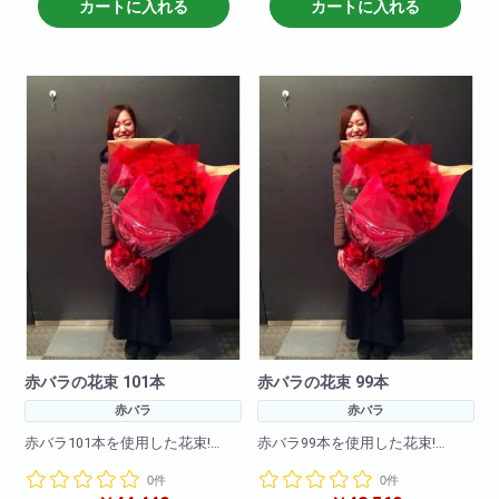
※在庫状況によりバルーンは異な
その他、黄色・ピンク・白・オ
カートに入れる
カートに入れる
る場合がございます
レンジなどでも作成可能です。
備考欄に何色で作成希望と記載
頂ければ大丈夫です。
※お花の仕入れの関係上入荷出来
ない場合もございますので
ご了承下さいませ。
赤バラの花束 101本
赤バラの花束 99本
赤バラ
赤バラ
赤バラ101本を使用した花束!
赤バラ99本を使用した花束!
0件
0件
大事な記念日に・誕生日にイン
大事な記念日に・誕生日にイン