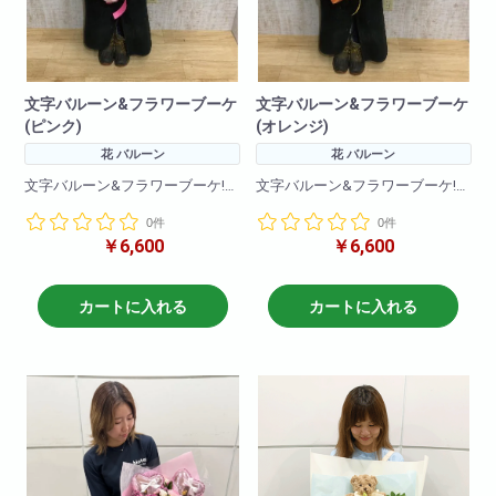
文字バルーン&フラワーブーケ
文字バルーン&フラワーブーケ
(ピンク)
(オレンジ)
花 バルーン
花 バルーン
文字バルーン&フラワーブーケ!
文字バルーン&フラワーブーケ!
文字バルーンとお花をふんだん
文字バルーンとお花をふんだん
0件
0件
に使い、
に使い、
￥6,600
￥6,600
コンパクトにかわいらしく仕上
コンパクトにかわいらしく仕上
げた花束です!
げた花束です!
ちょっとしたプレゼントに最適!
ちょっとしたプレゼントに最適!
カートに入れる
カートに入れる
(文字は原則4文字程度まででお願
(文字は原則4文字程度まででお願
いいたします
いいたします
4文字を超えるものは一文字+500
4文字を超えるものは一文字+500
円で承ります。)
円で承ります。)
+500円はカートにいれてからバ
+500円はカートにいれてからバ
ルーンボリュームアップ
ルーンボリュームアップ
を選択して決済可能です。
を選択して決済可能です。