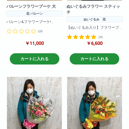
バルーンフラワーブーケ 大
ぬいぐるみフラワー スティッ
チ
花 バルーン
ぬいぐるみ 花
バルーン&フラワーブーケ!
バルーンとお花をふんだんに使
【ぬいぐるみ入り】フラワーブ
0件
い、
ーケ!
コンパクトにかわいらしく仕上
2件
コンパクトにかわいらしく仕上
げた花束です!
￥11,000
￥6,600
げた商品です!
ちょっとしたプレゼントに最適!
ちょっとしたプレゼントに最適!
※ぬいぐるみや生花は仕入れ状況
カートに入れる
カートに入れる
によりお写真とことなる場合も
ございます。