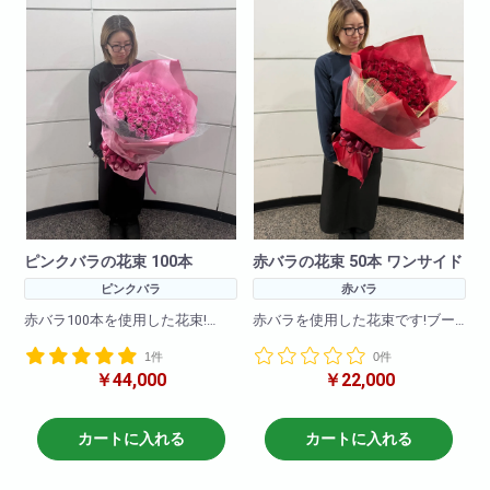
ピンクバラの花束 100本
赤バラの花束 50本 ワンサイド
ピンクバラ
赤バラ
赤バラ100本を使用した花束!
赤バラを使用した花束です!ブー
ケタイプで可愛さを演出!
1件
0件
大事な記念日に・誕生日にイン
￥44,000
￥22,000
パクト抜群!大切な方への贈り物
その他、黄色・ピンク・白・オ
に最適です!
レンジなどでも作成可能です。
その他、黄色・ピンク・白・オ
備考欄に何色で作成希望と記載
カートに入れる
カートに入れる
レンジなどでも作成可能です。
頂ければ大丈夫です。