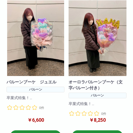
バルーンブーケ ジュエル
オーロラバルーンブーケ（文
字バルーン付き）
バルーン
バルーン
卒業式特集！
卒業式に可愛いバルーンブーケ
卒業式特集！
0件
はいかがですか。
卒業式特集！
流行りのオーロラカラーで仕上
0件
卒業式に可愛いバルーンブーケ
げた新商品です。
￥6,600
￥8,250
はいかがですか。
流行りのオーロラバルーンで仕
※写真はイメージです。何卒ご了
上げた商品です！