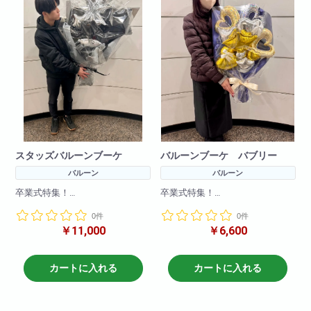
スタッズバルーンブーケ
バルーンブーケ バブリー
バルーン
バルーン
卒業式特集！
卒業式特集！
卒業式にインパクト大のバルー
卒業式に可愛いバルーンブーケ
0件
0件
ンブーケはいかがですか。
はいかがですか。
￥11,000
￥6,600
目立つこと間違いなし！
ハートで仕上げた新商品です。
希望のカラーで作成可能！
※写真はイメージです。何卒ご了
注文時備考欄に記載ください
承ください。
カートに入れる
カートに入れる
※写真はイメージです。何卒ご了
承ください。