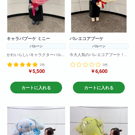
キャラバブーケ ミニー
バレエコアブーケ
バルーン
バルーン
かわいらしいキャラクターバル
今大人気のバレエコアブーケ！
ーンブーケです!
ちょっとしたお祝い事に最適で
2件
0件
バルーンのみで作成しているの
す！
￥5,500
￥6,600
で枯れる心配をすることなく
プレゼントできます!
お色目のご希望がございました
ら備考欄に記入くださいませ！
※在庫状況によりバルーンは異な
カートに入れる
カートに入れる
る場合がございます