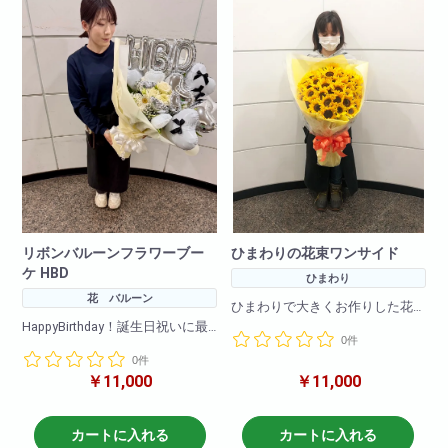
リボンバルーンフラワーブー
ひまわりの花束ワンサイド
ケ HBD
ひまわり
花 バルーン
ひまわりで大きくお作りした花
束です。お客様の大切な記念
HappyBirthday！誕生日祝いに最
0件
日、イベントにあわせてお届け
適！
します。
0件
とてもおしゃれな色合いで喜ん
￥11,000
￥11,000
でもらえること間違いなし！
文字バルーンとバルーンをふん
だんに使い、
カートに入れる
カートに入れる