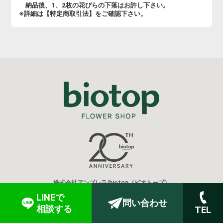
納品後、1、2枚の花びらの下落はお許し下さい。
※詳細は【特定商取引法】をご確認下さい。
株式会社アンブレラ/biotop（ビオトープ）
〒530-0056 大阪市北区兎我野町5-9 梅田ＵＫビル１Ｆ
LINEで
TEL：06-6313-8787/ FAX：06-6313-9393
問い合わせ
相談する
TEL
E-mail：info@biotop.ne.jp
営業時間：09:00～24:00