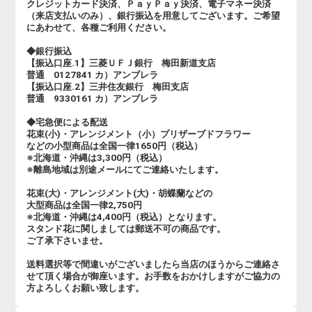
クレジットカード決済、ＰａｙＰａｙ決済、電子マネー決済
（来店支払いのみ）、銀行振込を用意してございます。ご希望
にあわせて、各種ご利用ください。
◆銀行振込
【振込口座.1】三菱ＵＦＪ銀行 梅田新道支店
普通 0127841 カ）アンブレラ
【振込口座.2】三井住友銀行 梅田支店
普通 9330161 カ）アンブレラ
◆宅急便による配送
花束(小)・アレンジメント（小）プリザーブドフラワー
などの小型商品は全国一律1650円（税込）
※北海道・沖縄は3,300円（税込）
※離島地域は別途メールにてご連絡いたします。
花束(大)・アレンジメント(大)・胡蝶蘭などの
大型商品は全国一律2,750円
※北海道・沖縄は4,400円（税込）となります。
スタンド花に関しましては郵送不可の商品です。
ご了承下さいませ。
送料選択等で間違いがございましたら当店のほうからご連絡さ
せて頂く場合が御座います。お手数をおかけしますがご協力の
方よろしくお願い致します。