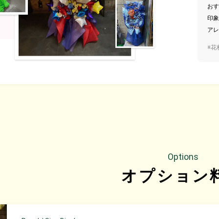
おす
印象
アレ
※花
Options
オプション