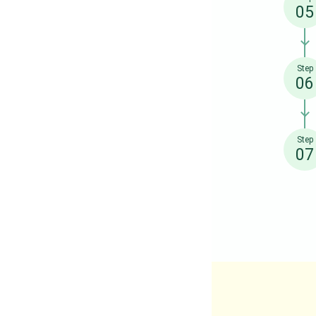
05
Step
06
Step
07