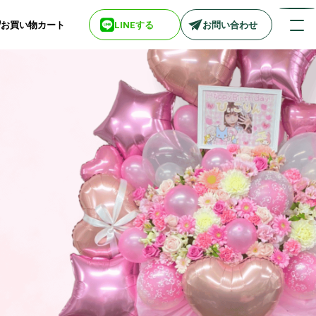
お買い物カート
LINEする
お問い合わせ
店舗情報一覧
> biotop 梅田店
> biotop 心斎橋店
> biotop 北新地店
> biotop 阪神尼崎店
> biotop 堺東店
> biotop 南船場店
> biotop 広島店
> biotop 名古屋店
ログインはコチラ