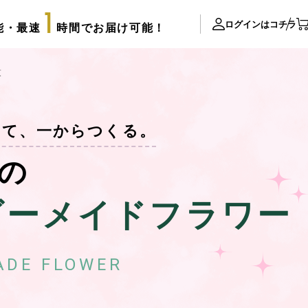
1
ログインはコチラ
能・最速
時間でお届け可能！
ite Contents
束
立て札制作
せて、一からつくる。
サプライズ装飾ギャラリー
推し活用推し花・フラスタ
pの
口コミ・評判
FAX注文用紙
ダーメイドフラワー
後払い決済申請用紙
カタログ請求
アレンジメント
配達可能エリア
ADE FLOWER
束
スタッフブログ
リッターローズ
biotopの沿革