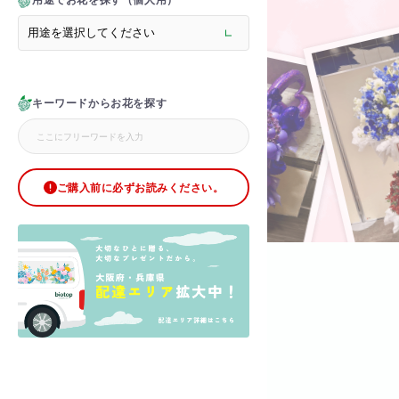
用途でお花を探す（個人用）
> メモリアルフラワー
> ラグジュアリーフラワー
> バラ
> オフィスグリーン特集
> サプライズ装飾・ホテル
キーワードからお花を探す
> バルーン装飾
> シャンパンタワー
> アーチ
> シャボンフラワー
> ブリザードフラワー
ご購入前に必ずお読みください。
> ボックスフラワー
> ローズベア
> 金額調整オプション