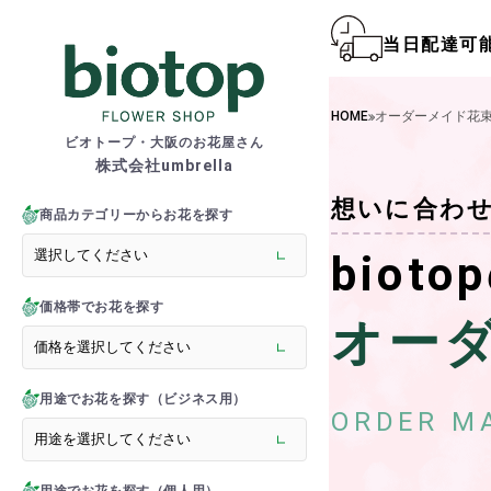
当日配達可
biotop S
HOME
オーダーメイド花
ビオトープ・大阪のお花屋さん
株式会社umbrella
商品一覧カテゴリー
想いに合わ
> 新商品
商品カテゴリーからお花を探す
> フラワースタンド
bioto
> バルーンスタンド
> 胡蝶蘭
価格帯でお花を探す
> 観葉植物
オー
> オーダーメイド
> フラワーアレンジメント
> バルーン＆ぬいぐるみ
用途でお花を探す（ビジネス用）
> 花束(フラワーブーケ)
ORDER M
> バルーン＆ぬいぐるみ花
> アーティフィシャルグ
> 推し活フラワーバルーン