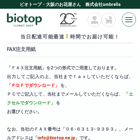
ビオトープ・大阪のお花屋さん 株式会社umbrella
1
当日配達可能最速
時間でお届け可能！
HOME
≫ FAX注文用紙
FAX注文用紙
「ＦＡＸ注文用紙」を2つの形式でご用意しております。
出力してご記入の上、当社までｆａｘしていただくならば、
「ＰＤＦでダウンロード」
を、
ＰＣでご記入して、当社までメールしていただくならば、
「エ
クセルでダウンロード」
を
お選びください。
なお、当社のＦＡＸ番号は「
０６-６３１３-９３９３」、 メー
ルアドレスは「
info@biotop.ne.jp
」です。