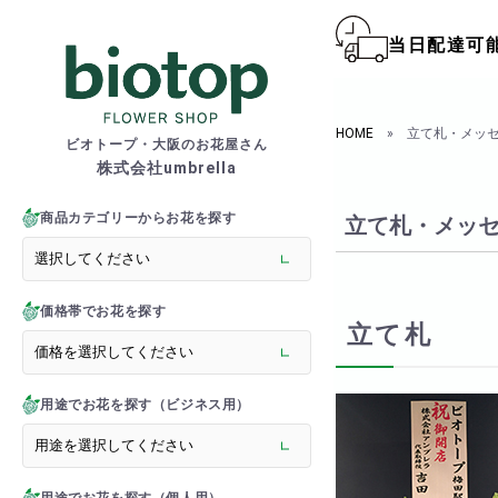
当日配達可
biotop S
HOME
» 立て札・メッ
ビオトープ・大阪のお花屋さん
株式会社umbrella
商品一覧カテゴリー
> 新商品
商品カテゴリーからお花を探す
立て札・メッ
> フラワースタンド
> バルーンスタンド
> 胡蝶蘭
価格帯でお花を探す
> 観葉植物
立て札
> オーダーメイド
> フラワーアレンジメント
> バルーン＆ぬいぐるみ
用途でお花を探す（ビジネス用）
> 花束(フラワーブーケ)
> バルーン＆ぬいぐるみ花
> アーティフィシャルグ
> 推し活フラワーバルーン