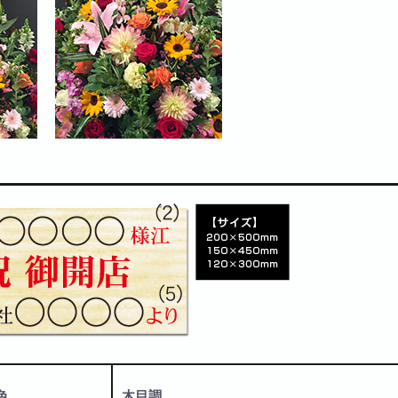
法人様向け
胡蝶蘭の値段や相場
会社概要
装飾
採用情報
色
木目調