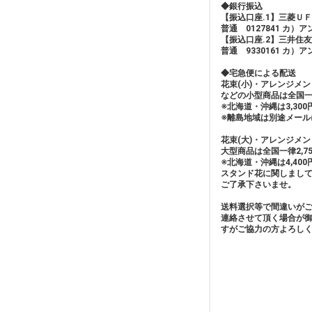
◆銀行振込
【振込口座.1】三菱Ｕ
普通 0127841 カ）
【振込口座.2】三井住
普通 9330161 カ）
◆宅急便による配送
花束(小)・アレンジメ
などの小型商品は全国一
※北海道・沖縄は3,30
※離島地域は別途メール
花束(大)・アレンジメン
大型商品は全国一律2,75
※北海道・沖縄は4,40
スタンド花に関しまし
ご了承下さいませ。
送料選択等で間違いが
連絡させて頂く場合が
すがご協力の方よろし