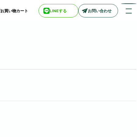
お買い物カート
LINEする
お問い合わせ
店舗情報一覧
> biotop 梅田店
> biotop 心斎橋店
> biotop 北新地店
> biotop 阪神尼崎店
> biotop 堺東店
> biotop 南船場店
> biotop 広島店
> biotop 名古屋店
ログインはコチラ