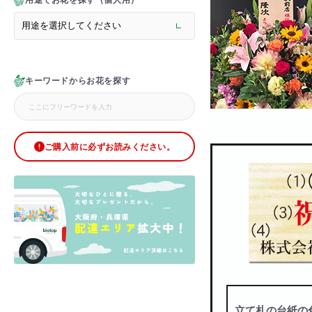
用途でお花を探す（個人用）
> メモリアルフラワー
> ラグジュアリーフラワー
> バラ
> オフィスグリーン特集
> サプライズ装飾・ホテル
キーワードからお花を探す
> バルーン装飾
> シャンパンタワー
> アーチ
> シャボンフラワー
> ブリザードフラワー
ご購入前に必ずお読みください。
> ボックスフラワー
> ローズベア
> 金額調整オプション
立て札の台紙の