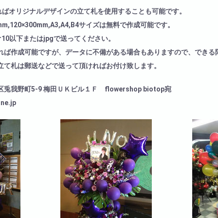
ればオリジナルデザインの立て札を使用することも可能です。
50mm,120×300mm,A3,A4,B4サイズは無料で作成可能です。
r ver10以下またはjpgで送ってください。
れば作成可能ですが、データに不備がある場合もありますので、できる
立て札は郵送などで送って頂ければお付け致します。
野町5-9 梅田ＵＫビル１Ｆ flowershop biotop宛
ne.jp