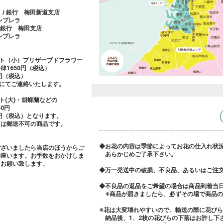
ＦＪ銀行 梅田新道支店
アンブレラ
友銀行 梅田支店
アンブレラ
ント（小）プリザーブドフラワー
律1650円（税込）
0円（税込）
にてご連絡いたします。
ト(大)・胡蝶蘭などの
0円
0円（税込）となります。
ては郵送不可の商品です。
◆お花の内容は季節によってお花の仕入れ状
ございましたら当店のほうからご
あらかじめご了承下さい。
御座います。お手数をおかけしま
くお願い致します。
◆万一発送中の破損、不良品、あるいはご注
◆不良品の返品をご希望の場合は商品到着当
※商品が届きましたら、必ずその場で商品の
※花は大変壊れやすいので、輸送の際に花び
納品後、1、2枚の花びらの下落はお許し下