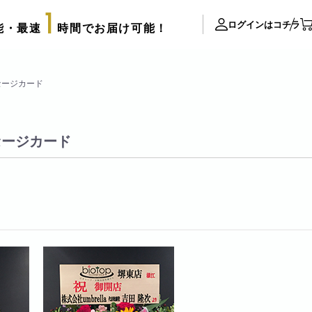
1
ログインはコチラ
能・最速
時間でお届け可能！
ite Contents
セージカード
立て札制作
サプライズ装飾ギャラリー
セージカード
推し活用推し花・フラスタ
口コミ・評判
FAX注文用紙
後払い決済申請用紙
カタログ請求
アレンジメント
配達可能エリア
束
スタッフブログ
リッターローズ
biotopの沿革