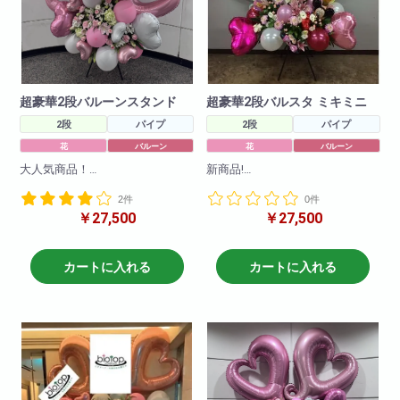
超豪華2段バルーンスタンド
超豪華2段バルスタ ミキミニ
2段
パイプ
2段
パイプ
花
バルーン
花
バルーン
大人気商品！
新商品!
ボリューム満点魔だつこと間違
キャラクターバルーンスタンド2
2件
0件
いなし！
段！!様々なキャラクターバルー
￥27,500
￥27,500
豪華なバルーンスタンドで作成
ンを使ってかわいらしくお作り
させていただきました。
させて頂きます!
バルーンの色の調整も可能です
キャラクターや色目をお伝えい
のでお問い合わせください。
ただければそのように作成させ
カートに入れる
カートに入れる
ていただきます!(在庫がない場合
H250 W150
もございますので2日前のご注文
をお願いしております。在庫切
れがないように仕入れはしてお
りますので、当日お急ぎの場合
でも一度お問い合わせ下さいま
せ!)