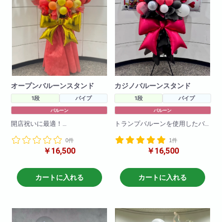
オープンバルーンスタンド
カジノバルーンスタンド
1段
パイプ
1段
パイプ
バルーン
バルーン
開店祝いに最適！
トランプバルーンを使用したバ
openバルーンを使用したバルー
ルーンスタンドです。
0件
1件
ンスタンドです。
バルーンのお色の変更も可能で
￥16,500
￥16,500
バルーンのお色の変更も可能で
す!
す!
H190
H190
W80
カートに入れる
カートに入れる
W80