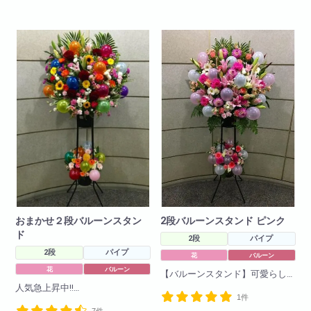
ご了承くださいませ)
品がございますのでそちらより
大幅値下げ!!バルーンスタンド人
ご注文くださいませ。
気急上昇中により値下げ敢行!よ
※写真はイメージです
りお求めやすくなりました。
仕入れ状況により花材は変動い
たしますので
何卒ご了承ください。
おまかせ２段バルーンスタン
2段バルーンスタンド ピンク
ド
2段
パイプ
2段
パイプ
花
バルーン
花
バルーン
【バルーンスタンド】可愛らし
いバルーンをお花の中に入れて
人気急上昇中!!
1件
お作りさせていただきました!色
お花の中に可愛いバルーンを入
7件