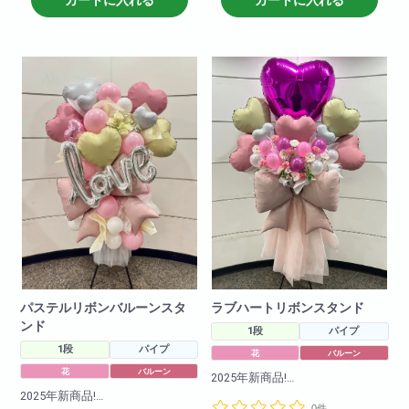
※写真はイメージです
※写真はイメージです
仕入れ状況により花材は変動い
仕入れ状況により花材は変動い
たしますので
たしますので
何卒ご了承ください。
何卒ご了承ください。
パステルリボンバルーンスタ
ラブハートリボンスタンド
ンド
1段
パイプ
1段
パイプ
花
バルーン
花
バルーン
2025年新商品!
カワイイハートのバルーンとお
2025年新商品!
0件