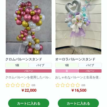
クロムバルーンスタンド
オーロラバルーンスタンド
1段
パイプ
1段
パイプ
バルーン
花
バルーン
クロムバルーンを使用したバル
おしゃれなバルーンと生花を使
ーンスタンドです。
用したバルーンスタンドです。
0件
0件
バルーンのお色の変更も可能で
生花やバルーンのお色の変更も
￥22,000
￥16,500
す!
可能です!
こちらは大流行のオーロラバル
H190
ーンを使用したバルーンスタン
W80
ドになります！
カートに入れる
カートに入れる