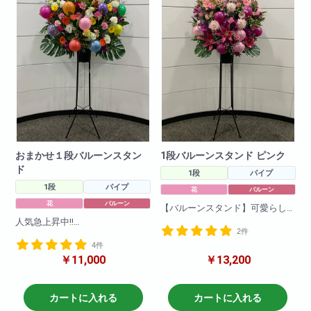
おまかせ１段バルーンスタン
1段バルーンスタンド ピンク
ド
1段
パイプ
1段
パイプ
花
バルーン
花
バルーン
【バルーンスタンド】可愛らし
いバルーンをお花の中に入れて
人気急上昇中!!
2件
お作りさせていただきました!色
お花の中に可愛いバルーンを入
指定可能な商品です!
4件
れたスタンド花です。基本的に
ご希望の色を備考欄に記載いた
￥11,000
￥13,200
はカラフルでお作りしておりま
だければ大丈夫です(青や紫など
す!
はお花の数が少ないため染めた
り、作成ができない場合があり
御色の指定等ある場合は 色指
カートに入れる
カートに入れる
ます。
定バルーンスタンド という商