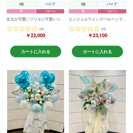
1段
パイプ
1段
パイプ
花
バルーン
花
バルーン
足元が可愛いフリルに可愛いリ
エンジェルウイングバルーンで
ボンがついた商品です。
より可愛く！
0件
0件
フリルや、お花、バルーンのお
足元が可愛いフリルに可愛いリ
￥22,000
￥23,100
色の変更も可能です!
ボンがついた商品です。
フリルや、お花、バルーンのお
H190
色の変更も可能です!
W80
カートに入れる
カートに入れる
H190
W80