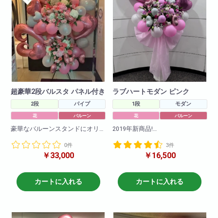
超豪華2段バルスタ パネル付き
ラブハートモダン ピンク
2段
パイプ
1段
モダン
花
バルーン
花
バルーン
豪華なバルーンスタンドにオリ
2019年新商品!
ジナルのパネル、立て札もお付
カワイイハートのバルーンとお
0件
3件
けできる
花を使用してリボンも付けて
￥33,000
￥16,500
ボリューム満点なフラワースタ
おしゃれなモダンスタンドと組
ンドです!
み合わせました!
お色の調整も可能ですのでお問
大人気の商品です!是非お試しく
い合わせください。
ださいませ。
カートに入れる
カートに入れる
※写真はイメージです
仕入れ状況により花材は変動い
たしますので
何卒ご了承ください。