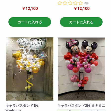
を使ってかわいらしくお作りさ
0件
段!様々なキャラクターバルーン
せて頂きます!
￥12,100
￥12,100
を使ってかわいらしくお作りさ
キャラクターや色目をお伝えい
せて頂きます!
ただければそのように作成させ
キャラクターや色目をお伝えい
ていただきます!(在庫がない場合
ただければそのように作成させ
カートに入れる
カートに入れる
もございますので2日前のご注文
ていただきます!(在庫がない場合
をお願いしております。在庫切
もございますので2日前のご注文
れがないように仕入れはしてお
をお願いしております。在庫切
りますので、当日お急ぎの場合
れがないように仕入れはしてお
でも一度お問い合わせ下さいま
りますので、当日お急ぎの場合
せ!)
でも一度お問い合わせ下さいま
せ!)
キャラバスタンド1段
キャラバスタンド2段 ミキミニ
Wedding