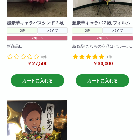
超豪華キャラバスタンド２段
超豪華キャラバ２段 フィルム
2段
パイプ
2段
パイプ
バルーン
バルーン
新商品!
新商品!こちらの商品はバルーン
前々からご要望がありましたキ
のみで作成しております!
0件
1件
ャラクターバルーンスタンド花
￥27,500
￥33,000
が新登場!
色々なキャラクターを使って豪
色々なキャラクターを使って豪
華にかわいく作成させていただ
華にかわいく作成させていただ
きます!
きます!
ご希望のキャラクターがござい
カートに入れる
カートに入れる
ご希望のキャラクターがござい
ましたら直接お問い合わせくだ
ましたら直接お問い合わせくだ
さいませ!(ある程度キャラクター
さいませ!(ある程度キャラクター
等の在庫は確保しております
等の在庫は確保しております
が、ない場合もございますので2
が、ない場合もございますので2
日前にはご注文いただけると助
日前にはご注文いただけると助
かります!在庫がある場合は当日
かります!在庫がある場合は当日
配達もできますので直接お問い
配達もできますので直接お問い
合わせくださいませ!!
合わせくださいませ!