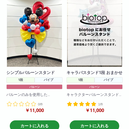
シンプルバルーンスタンド
キャラバスタンド1段 おまかせ
1段
パイプ
1段
パイプ
バルーン
バルーン
バルーンのみを使用した
キャラクターバルーンスタンド1
可愛いスタンドとなります!
段!様々なキャラクターバルーン
0件
1件
お色やキャラクターの変更も可
や可愛い風船を使ってかわいら
￥11,000
￥11,000
能です!
しくお作りさせて頂きます!
是非お問い合わせください!
※こちらはお任せ商品となります
ので色合いやキャラクターは選
カートに入れる
カートに入れる