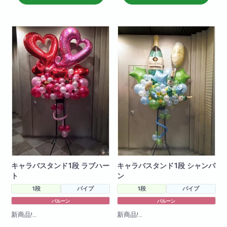
W 100cm
べない商品ですのであらかじめ
H 200cm
ご了承下さいませ。また配達後
のキャンセルはできませんので
間違えのないようにご注文下さ
いませ。
キャラバスタンド1段 ラブハー
キャラバスタンド1段 シャンパ
ト
ン
1段
パイプ
1段
パイプ
バルーン
バルーン
新商品!
新商品!
キャラクターバルーンスタンド1
キャラクターバルーンスタンド1