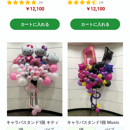
2件
2件
段!様々なキャラクターバルーン
段!様々なキャラクターバルーン
￥12,100
￥12,100
を使ってかわいらしくお作りさ
を使ってかわいらしくお作りさ
せて頂きます!
せて頂きます!
キャラクターや色目をお伝えい
キャラクターや色目をお伝えい
ただければそのように作成させ
ただければそのように作成させ
カートに入れる
カートに入れる
ていただきます!(在庫がない場合
ていただきます!(在庫がない場合
もございますので2日前のご注文
もございますので2日前のご注文
をお願いしております。在庫切
をお願いしております。在庫切
れがないように仕入れはしてお
れがないように仕入れはしてお
りますので、当日お急ぎの場合
りますので、当日お急ぎの場合
でも一度お問い合わせ下さいま
でも一度お問い合わせ下さいま
せ!)
せ!)
キャラバスタンド1段 キティ
キャラバスタンド1段 Music
1段
パイプ
1段
パイプ