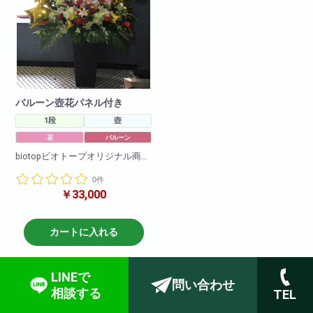
バルーン壺花パネル付き
1段
壺
花
バルーン
biotopビオトープオリジナル商
品!!
0件
オリジナルのパネルを使用して
￥33,000
作成可能です!
info@biotop.ne.jpまで画像データ
を送っていただければ作成可能
です!
カートに入れる
※画像の方が送られてきてからの
作成となりますのでご了承くだ
さいませ。
LINEで
お届け日時の方は余裕をもって
問い合わせ
相談する
TEL
ご注文の程よろしくお願い致し
ます。