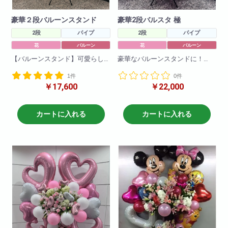
豪華２段バルーンスタンド
豪華2段バルスタ 極
2段
パイプ
2段
パイプ
花
バルーン
花
バルーン
【バルーンスタンド】可愛らし
豪華なバルーンスタンドに！
いバルーンをお花の中に入れて
ボリューム満点なフラワースタ
1件
0件
お作りさせていただきました!
ンドです!
￥17,600
￥22,000
ある程度の色合い等ご相談にの
お色の調整も可能ですのでお問
りますので、お気軽にお問い合
い合わせください。
わせ下さい!
大幅値下げ!!バルーンスタンド人
H250 W150
カートに入れる
カートに入れる
気急上昇中により値下げ敢行!よ
りお求めやすくなりました。
またこれ以外にもご予算に合わ
せてお作り致しますのでお気軽
にお問い合わせくださいませ。