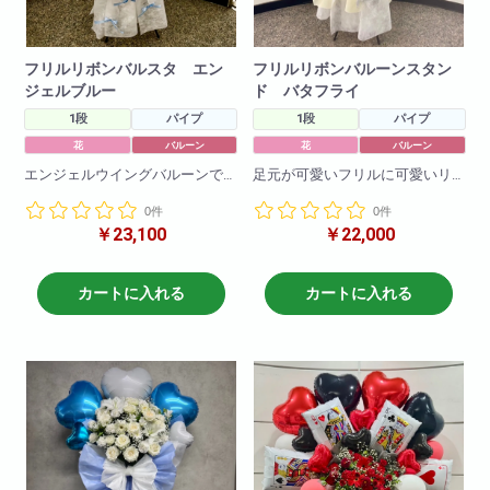
フリルリボンバルスタ エン
フリルリボンバルーンスタン
ジェルブルー
ド バタフライ
1段
パイプ
1段
パイプ
花
バルーン
花
バルーン
エンジェルウイングバルーンで
足元が可愛いフリルに可愛いリ
より可愛く！
ボンがついた商品です。
0件
0件
足元が可愛いフリルに可愛いリ
フリルや、お花、バルーンのお
￥23,100
￥22,000
ボンがついた商品です。
色の変更も可能です!
フリルや、お花、バルーンのお
こちらは今年大流行のオーロラ
色の変更も可能です!
バタフライバージョン！
カートに入れる
カートに入れる
H190
H190
W80
W80