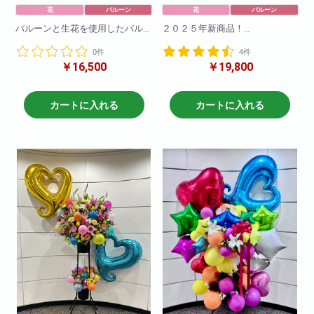
花
バルーン
花
バルーン
バルーンと生花を使用したバル
２０２５年新商品！
ーンスタンドです。
海外で流行りのブーケスタンド
0件
4件
バルーンや生花のお色の変更も
が登場！
￥16,500
￥19,800
可能です!
まだ日本では珍しいスタンド花
です！！とても可愛く仕上がっ
H190
てます！
W80
バルーンを使ってさらに可愛く
カートに入れる
カートに入れる
なりました
※サイズ高さ160センチ×70セン
チ
急な御注文にも対応しておりま
すので直接当店までお問い合わ
せ下さい!
※写真はイメージです
仕入れ状況により花材は変動い
たしますので
何卒ご了承ください。