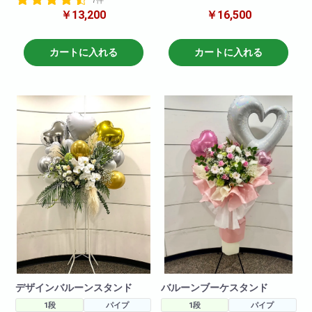
指定可能な商品です!
れたスタンド花です。基本的に
ご希望の色を備考欄に記載いた
￥13,200
￥16,500
はカラフルでお作りしておりま
だければ大丈夫です(青や紫など
す!
はお花の数が少ないため染めた
り、作成ができない場合があり
御色の指定等ある場合は 色指
カートに入れる
カートに入れる
ます。
定バルーンスタンド という商
ご了承くださいませ)
品がございますのでそちらより
大幅値下げ!!バルーンスタンド人
ご注文くださいませ。
気急上昇中により値下げ敢行!よ
※写真はイメージです
りお求めやすくなりました。
仕入れ状況により花材は変動い
たしますので
何卒ご了承ください。
デザインバルーンスタンド
バルーンブーケスタンド
1段
パイプ
1段
パイプ