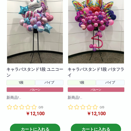
せ!)
でも一度お問い合わせ下さいま
せ!)
キャラバスタンド1段 ユニコー
キャラバスタンド1段 バタフラ
ン
イ
1段
パイプ
1段
パイプ
バルーン
バルーン
新商品!
新商品!
キャラクターバルーンスタンド1
キャラクターバルーンスタンド1
0件
0件
段!様々なキャラクターバルーン
段!様々なキャラクターバルーン
￥12,100
￥12,100
を使ってかわいらしくお作りさ
を使ってかわいらしくお作りさ
せて頂きます!
せて頂きます!
キャラクターや色目をお伝えい
キャラクターや色目をお伝えい
ただければそのように作成させ
ただければそのように作成させ
カートに入れる
カートに入れる