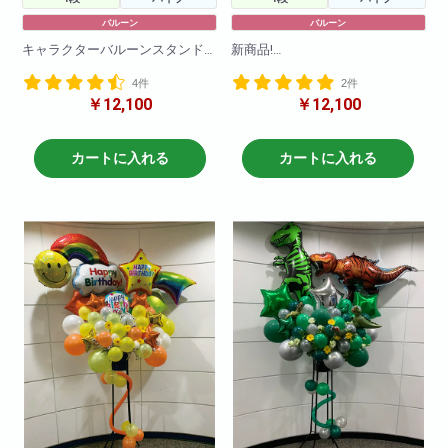
バルーン
バルーン
キャラクターバルーンスタンド1
新商品!
段!様々なキャラクターバルーン
キャラクターバルーンスタンド1
4件
2件
を使ってかわいらしくお作りさ
段!様々なキャラクターバルーン
￥12,100
￥12,100
せて頂きます!
を使ってかわいらしくお作りさ
キャラクターや色目をお伝えい
せて頂きます!
ただければそのように作成させ
キャラクターや色目をお伝えい
ていただきます!(在庫がない場合
ただければそのように作成させ
カートに入れる
カートに入れる
もございますので2日前のご注文
ていただきます!(在庫がない場合
をお願いしております。在庫切
もございますので2日前のご注文
れがないように仕入れはしてお
をお願いしております。在庫切
りますので、当日お急ぎの場合
れがないように仕入れはしてお
でも一度お問い合わせ下さいま
りますので、当日お急ぎの場合
せ!)
でも一度お問い合わせ下さいま
せ!)