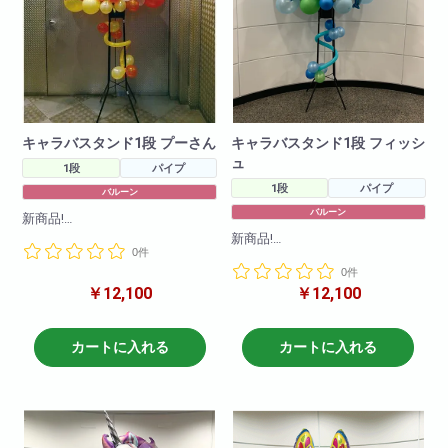
キャラバスタンド1段 プーさん
キャラバスタンド1段 フィッシ
ュ
1段
パイプ
1段
パイプ
バルーン
バルーン
新商品!
キャラクターバルーンスタンド1
新商品!
0件
段!様々なキャラクターバルーン
キャラクターバルーンスタンド1
を使ってかわいらしくお作りさ
0件
段!様々なキャラクターバルーン
せて頂きます!
￥12,100
￥12,100
を使ってかわいらしくお作りさ
キャラクターや色目をお伝えい
せて頂きます!
ただければそのように作成させ
キャラクターや色目をお伝えい
ていただきます!(在庫がない場合
ただければそのように作成させ
カートに入れる
カートに入れる
もございますので2日前のご注文
ていただきます!(在庫がない場合
をお願いしております。在庫切
もございますので2日前のご注文
れがないように仕入れはしてお
をお願いしております。在庫切
りますので、当日お急ぎの場合
れがないように仕入れはしてお
でも一度お問い合わせ下さいま
りますので、当日お急ぎの場合