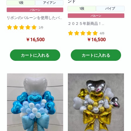
ンド
1段
アイアン
1段
パイプ
バルーン
バルーン
リボンのバルーンを使用したバ
ルーンスタンドです。
２０２５年新商品！
1件
バルーンのお色の変更も可能で
大流行のオーロラバルーンを使
す!
4件
用した
￥16,500
￥16,500
バルーンスタンドです。
H190
W80
バルーンのお色の変更も可能で
す!
カートに入れる
カートに入れる
H190
W80