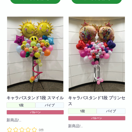
ていただきます!(在庫がない場合
ていただきます!(在庫がない場合
もございますので2日前のご注文
もございますので2日前のご注文
をお願いしております。在庫切
をお願いしております。在庫切
れがないように仕入れはしてお
れがないように仕入れはしてお
りますので、当日お急ぎの場合
りますので、当日お急ぎの場合
でも一度お問い合わせ下さいま
でも一度お問い合わせ下さいま
せ!)
せ!)
キャラバスタンド1段 スマイル
キャラバスタンド1段 プリンセ
ス
1段
パイプ
1段
パイプ
バルーン
バルーン
新商品!
キャラクターバルーンスタンド1
新商品!
0件
段!様々なキャラクターバルーン
キャラクターバルーンスタンド1