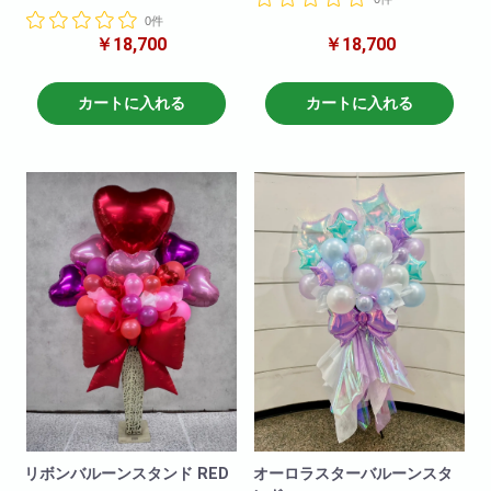
花を使用して
パステルカラーのバルーンとお
流行りのリボンも付いて可愛く
0件
花を使用して
仕上がりました。
￥18,700
￥18,700
流行りのリボンも付いて可愛く
仕上がりました。
大人気の商品です!是非お試しく
ださいませ。
大人気の商品です!是非お試しく
カートに入れる
カートに入れる
ださいませ。
※写真はイメージです
仕入れ状況により多少は変動い
※写真はイメージです
たしますので
仕入れ状況により多少は変動い
何卒ご了承ください。
たしますので
何卒ご了承ください。
リボンバルーンスタンド RED
オーロラスターバルーンスタ