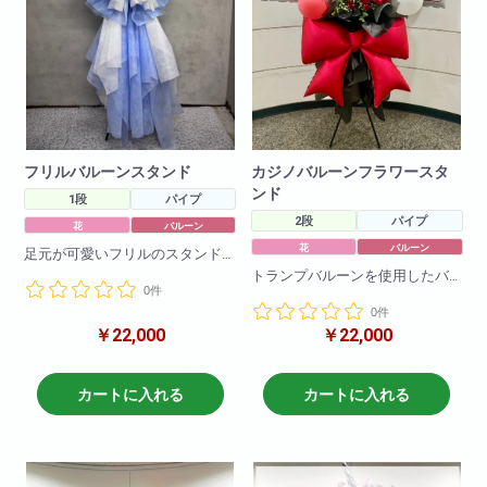
フリルバルーンスタンド
カジノバルーンフラワースタ
ンド
1段
パイプ
2段
パイプ
花
バルーン
花
バルーン
足元が可愛いフリルのスタンド
と可愛らしいバルーンを使用し
トランプバルーンを使用したバ
0件
たバルーンスタンドです。
ルーンスタンドです。
フリルや、お花、バルーンのお
0件
お花とバルーンで豪華に作成し
色の変更も可能です!
￥22,000
￥22,000
ております
バルーンのお色の変更も可能で
H190
す!
W80
カートに入れる
カートに入れる
H190
W80