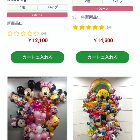
2段
パイプ
1段
パイプ
バルーン
バルーン
2011年新商品!
前々からご要望がありましたキ
新商品!
2件
ャラクターバルーンスタンド花
キャラクターバルーンスタンド1
が新登場!
0件
段!様々なキャラクターバルーン
色々なキャラクターを使って豪
￥12,100
￥14,300
を使ってかわいらしくお作りさ
華にかわいく作成させていただ
せて頂きます!
きます!
キャラクターや色目をお伝えい
ご希望のキャラクターがござい
ただければそのように作成させ
カートに入れる
カートに入れる
ましたら直接お問い合わせくだ
ていただきます!(在庫がない場合
さいませ!(ある程度キャラクター
もございますので2日前のご注文
等の在庫は確保しております
をお願いしております。在庫切
が、ない場合もございますので2
れがないように仕入れはしてお
日前にはご注文いただけると助
りますので、当日お急ぎの場合
かります!在庫がある場合は当日
でも一度お問い合わせ下さいま
配達もできますので直接お問い
せ!)
合わせくだ