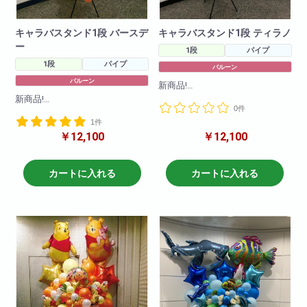
キャラバスタンド1段 バースデ
キャラバスタンド1段 ティラノ
ー
1段
パイプ
1段
パイプ
バルーン
バルーン
新商品!
キャラクターバルーンスタンド1
新商品!
0件
段!様々なキャラクターバルーン
キャラクターバルーンスタンド1
を使ってかわいらしくお作りさ
1件
段!様々なキャラクターバルーン
せて頂きます!
￥12,100
￥12,100
を使ってかわいらしくお作りさ
キャラクターや色目をお伝えい
せて頂きます!
ただければそのように作成させ
キャラクターや色目をお伝えい
ていただきます!(在庫がない場合
ただければそのように作成させ
カートに入れる
カートに入れる
もございますので2日前のご注文
ていただきます!(在庫がない場合
をお願いしております。在庫切
もございますので2日前のご注文
れがないように仕入れはしてお
をお願いしております。在庫切
りますので、当日お急ぎの場合
れがないように仕入れはしてお
でも一度お問い合わせ下さいま
りますので、当日お急ぎの場合
せ!)
でも一度お問い合わせ下さいま
せ!)