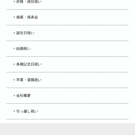
>
昇格・就任祝い
>
個展・発表会
>
誕生日祝い
>
結婚祝い
>
各種記念日祝い
>
卒業・退職祝い
>
会社概要
>
引っ越し祝い