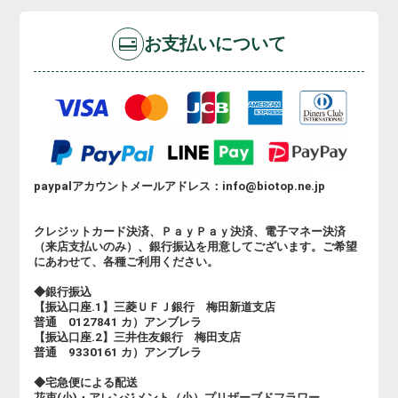
お支払いについて
paypalアカウントメールアドレス：info@biotop.ne.jp
クレジットカード決済、ＰａｙＰａｙ決済、電子マネー決済
（来店支払いのみ）、銀行振込を用意してございます。ご希望
にあわせて、各種ご利用ください。
◆銀行振込
【振込口座.1】三菱ＵＦＪ銀行 梅田新道支店
普通 0127841 カ）アンブレラ
【振込口座.2】三井住友銀行 梅田支店
普通 9330161 カ）アンブレラ
◆宅急便による配送
花束(小)・アレンジメント（小）プリザーブドフラワー