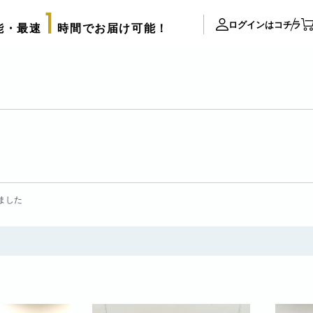
1
ログインはコチラ
能・最速
時間でお届け可能！
ite Contents
立て札制作
サプライズ装飾ギャラリー
推し活用推し花・フラスタ
口コミ・評判
FAX注文用紙
ました
後払い決済申請用紙
カタログ請求
アレンジメント
配達可能エリア
束
スタッフブログ
リッターローズ
biotopの沿革