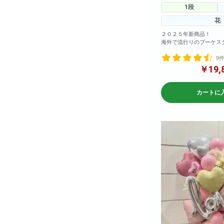
1段
花
２０２５年新商品！
海外で流行りのブーケス
まだ日本では珍しいスタ
9
も可愛く仕上がってます
￥19,
さらに今回は赤色の指定
た！
カートに
※サイズ高さ160センチ
急な御注文にも対応して
店までお問い合わせ下さい
※写真はイメージです
仕入れ状況により花材は
何卒ご了承ください。