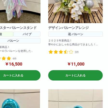
スターバルーンスタンド
デザインバルーンアレンジ
段
パイプ
花 バルーン
バルーン
２０２５年新商品！
華やかにおしゃれな商品ができました！
新商品！
お色の変更も可能！備考欄に記載いただけれ
ーロラバルーンを使用した
3件
ば変更可能です！
タンドです。
4件
参考サイズ(cm)
お色の変更も可能です!
￥16,500
￥11,000
W×120
H×120
カートに入れる
カートに入れる