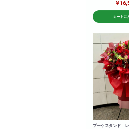
H190
￥16,
W80
カートに
ブーケスタンド レ