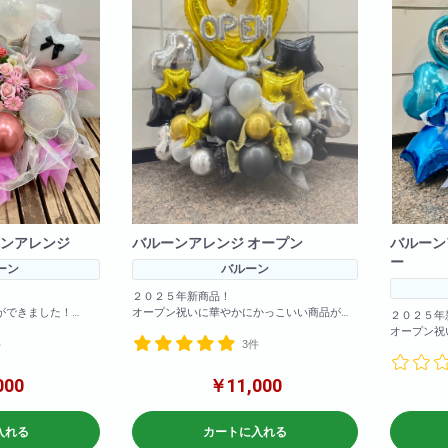
ンアレンジ
バルーンアレンジ オープン
バルーン
ー
ーン
バルーン
２０２５年新商品！
ができました！
オープン祝いに華やかにかっこいい商品がで
２０２５年
欄に記載いただけれ
きました！
オープン祝
件
3件
お色の変更も可能！備考欄に記載いただけれ
きました！
ば変更可能です！
お色の変更
ば変更可能
000
￥11,000
参考サイズ(cm)
W×120
参考サイズ(
H×120
W×120
入れる
カートに入れる
H×120