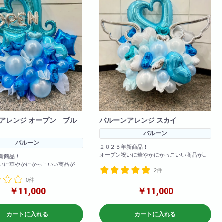
アレンジ オープン ブル
バルーンアレンジ スカイ
バルーン
バルーン
２０２５年新商品！
オープン祝いに華やかにかっこいい商品がで
新商品！
きました！
いに華やかにかっこいい商品がで
2件
お色の変更も可能！備考欄に記載いただけれ
ば変更可能です！
0件
も可能！備考欄に記載いただけれ
です！
￥11,000
￥11,000
参考サイズ(cm)
W×120
cm)
H×120
カートに入れる
カートに入れる