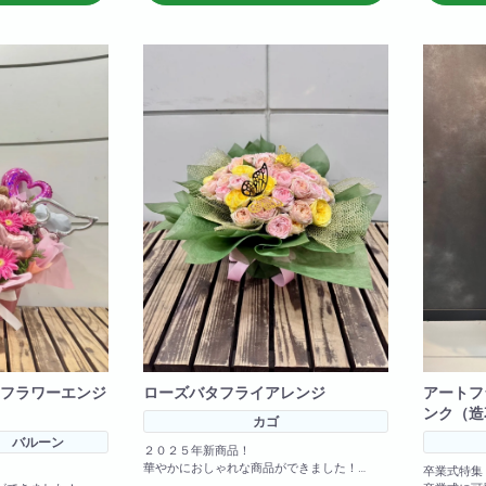
フラワーエンジ
ローズバタフライアレンジ
アートフ
ンク（造
カゴ
 バルーン
２０２５年新商品！
華やかにおしゃれな商品ができました！
卒業式特集
お色の変更も可能！備考欄に記載いただけれ