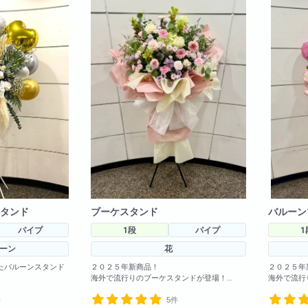
法人様向け
胡蝶蘭の値段や相場
会社概要
装飾
採用情報
タンド
ブーケスタンド
バルーン
パイプ
1段
パイプ
1
ーン
花
たバルーンスタンド
２０２５年新商品！
２０２５年
海外で流行りのブーケスタンドが登場！
海外で流行
変更も可能です!
まだ日本では珍しいスタンド花です！！とて
まだ日本で
件
5件
も可愛く仕上がってます！
も可愛く仕