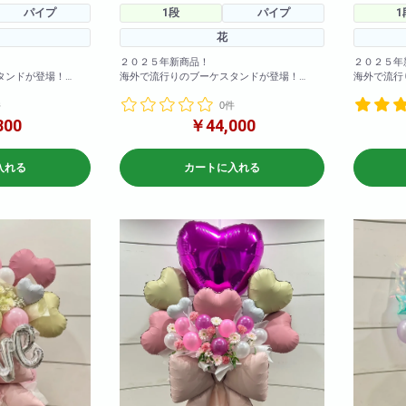
パイプ
1段
パイプ
1
花
２０２５年新商品！
２０２５年
タンドが登場！
海外で流行りのブーケスタンドが登場！
海外で流行
ンド花です！！とて
まだ日本では珍しいスタンド花です！！とて
まだ日本で
件
0件
！
も可愛く仕上がってます！
も可愛く仕
当店の最高峰 極 商品で、とても豪華に仕
800
￥44,000
でお作りいたしまし
上がりました。
※サイズ高
急な御注文
※サイズ高さ200センチ×70センチ
店までお問
入れる
カートに入れる
×70センチ
急な御注文にも対応しておりますので直接当
※写真はイ
おりますので直接当
店までお問い合わせ下さい!
仕入れ状況
!
※写真はイメージです
何卒ご了承
仕入れ状況により花材は変動いたしますので
変動いたしますので
何卒ご了承ください。