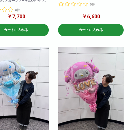
愛いバルーンブーケはいかがです
0件
お色目のご希望がございましたら備考欄に記
入くださいませ！
0件
花を用いた商品です
￥7,700
￥6,600
メージです。何卒ご了承くださ
カートに入れる
カートに入れる