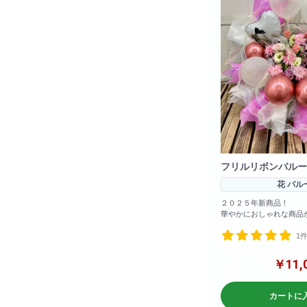
フリルリボンバルー
花 バル
２０２５年新商品！
華やかにおしゃれな商品
お色の変更も可能！備考
1
ば変更可能です！
参考サイズ(cm)
￥11,
W×120
H×120
カートに