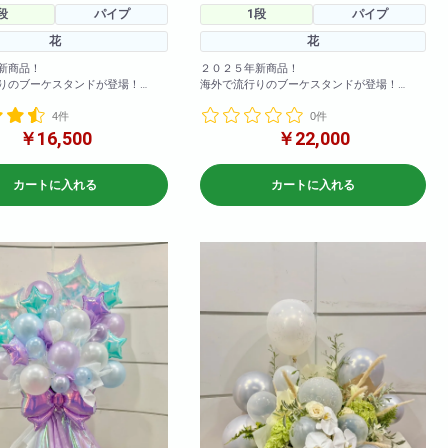
段
パイプ
1段
パイプ
花
花
新商品！
２０２５年新商品！
りのブーケスタンドが登場！
海外で流行りのブーケスタンドが登場！
は珍しいスタンド花です！！とて
まだ日本では珍しいスタンド花です！！とて
4件
0件
上がってます！
も可愛く仕上がってます！
￥16,500
￥22,000
さ160センチ×70センチ
※サイズ高さ160センチ×70センチ
にも対応しておりますので直接当
急な御注文にも対応しておりますので直接当
い合わせ下さい!
店までお問い合わせ下さい!
カートに入れる
カートに入れる
メージです
※写真はイメージです
により花材は変動いたしますので
仕入れ状況により花材は変動いたしますので
ください。
何卒ご了承ください。