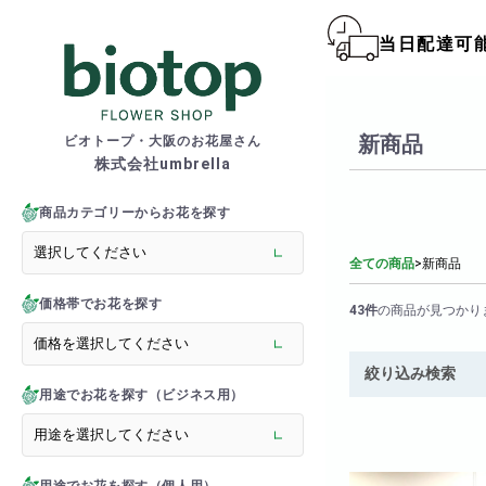
当日配達可
biotop S
新商品
ビオトープ・大阪のお花屋さん
株式会社umbrella
商品一覧カテゴリー
> 新商品
商品カテゴリーからお花を探す
> フラワースタンド
> バルーンスタンド
全ての商品
>
新商品
> 胡蝶蘭
価格帯でお花を探す
> 観葉植物
43件
の商品が見つかり
> オーダーメイド
> フラワーアレンジメント
絞り込み検索
> バルーン＆ぬいぐるみ
用途でお花を探す（ビジネス用）
> 花束(フラワーブーケ)
> バルーン＆ぬいぐるみ花
> アーティフィシャルグ
> 推し活フラワーバルーン