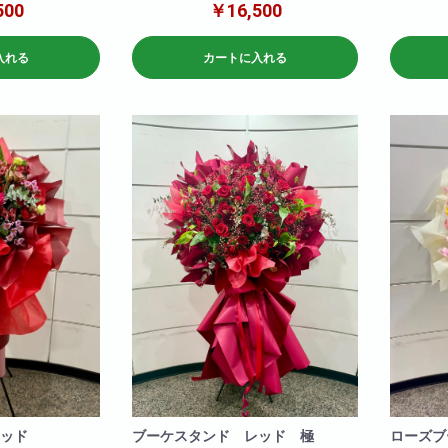
バルーンを
500
￥16,500
※サイズ高さ160センチ×70センチ
※サイズ高
急な御注文にも対応しておりますので直接当
急な御注文
店までお問い合わせ下さい!
店までお問
入れる
カートに入れる
※写真はイメージです
※写真はイ
仕入れ状況により花材は変動いたしますので
仕入れ状況
何卒ご了承ください。
何卒ご了承
ッド
ブーケスタンド レッド 極
ローズブ