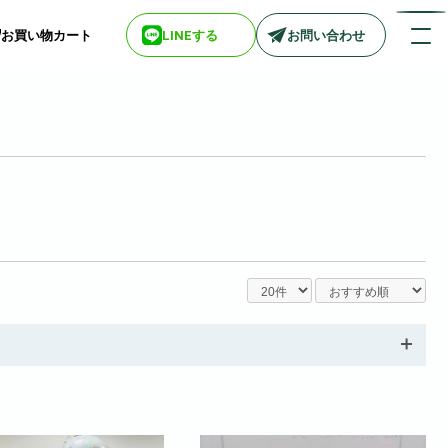
お買い物カート
LINEする
お問い合わせ
店舗情報一覧
> biotop 梅田店
> biotop 心斎橋店
> biotop 北新地店
> biotop 阪神尼崎店
> biotop 堺東店
> biotop 南船場店
> biotop 広島店
> biotop 名古屋店
ログインはコチラ