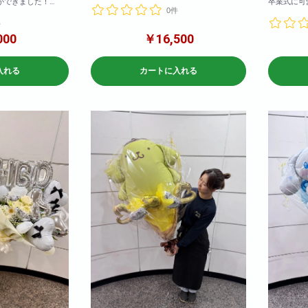
ができました！
卒業式に可
0件
ば変更可能です！
欄に記載いただけれ
か。
件
こちらは造
参考サイズ(cm)
000
￥16,500
W×120
※写真はイ
H×120
い。
入れる
カートに入れる