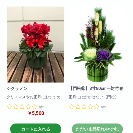
ます。
高級感あふれるアレンジに仕上
げています。
※花のお色は季節により若干異な
る場合も御座います。
参考サイズ(cm)
W×50
H×100
※付属のピック等はイメージとは
異なる場合もございます。
シクラメン
【門松⑫】8寸80cm一対竹巻
クリスマスやお正月におすすめ
正月にはかかせない【門松】
商品!!
是非ご注文下さいませ。
0件
0件
季節を感じるお花の一つです!
￥5,500
※こちらの商品は12月4日までに
大きさ W30×H40cm
ご注文頂きましたお客様に
クリスマスシーズンにぴったり
受注生産での販売とさせて頂き
です!
ます
カートに入れる
ただいま品切れ中です。