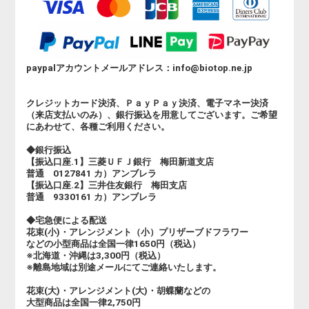
paypalアカウントメールアドレス：info@biotop.ne.jp
クレジットカード決済、ＰａｙＰａｙ決済、電子マネー決済
（来店支払いのみ）、銀行振込を用意してございます。ご希望
にあわせて、各種ご利用ください。
◆銀行振込
【振込口座.1】三菱ＵＦＪ銀行 梅田新道支店
普通 0127841 カ）アンブレラ
【振込口座.2】三井住友銀行 梅田支店
普通 9330161 カ）アンブレラ
◆宅急便による配送
花束(小)・アレンジメント（小）プリザーブドフラワー
などの小型商品は全国一律1650円（税込）
※北海道・沖縄は3,300円（税込）
※離島地域は別途メールにてご連絡いたします。
花束(大)・アレンジメント(大)・胡蝶蘭などの
大型商品は全国一律2,750円