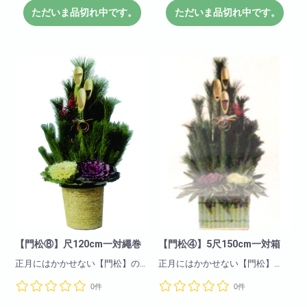
ご注文頂きましたお客様に
受注生産での販売とさせて頂き
ただいま品切れ中です。
ただいま品切れ中です。
受注生産での販売とさせて頂き
ます
ます
【門松⑧】尺120cm一対繩巻
【門松④】5尺150cm一対箱
正月にはかかせない【門松】の
正月にはかかせない【門松】
販売を始めました。
是非ご注文下さいませ。
0件
0件
是非ご注文下さいませ。
※こちらの商品は12月4日までに