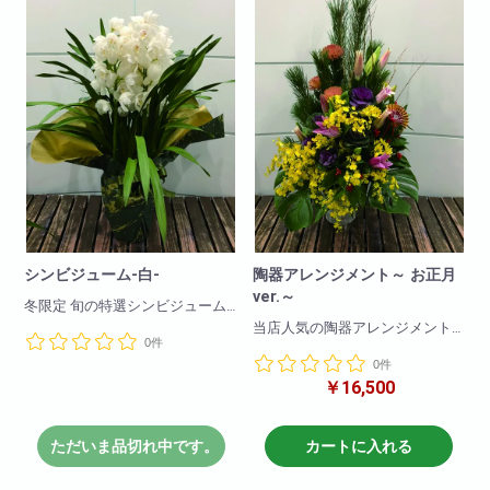
※花のお色は季節により若干異な
る場合も御座います。
シンビジューム-白-
陶器アレンジメント～ お正月
ver.～
冬限定 旬の特選シンビジューム
当店人気の陶器アレンジメント
0件
11月末～1月末までの期間限定に
のお正月バージョンです!
なります!
0件
￥16,500
新年を彩る華やかなフラワーア
年末年始に是非飾って楽しんで
レンジメントになります。
下さい。
お家や職場など新春を祝う場面
にピッタリのデザインになりま
ただいま品切れ中です。
カートに入れる
凛と咲く華やかなボリュームの
す。
あるものを厳選してご提供致し