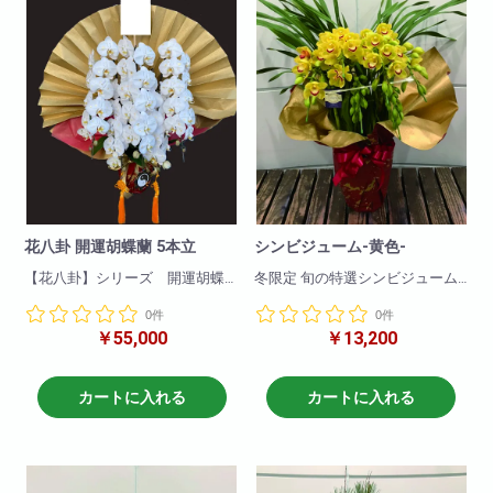
花八卦 開運胡蝶蘭 5本立
シンビジューム-黄色-
【花八卦】シリーズ 開運胡蝶
冬限定 旬の特選シンビジューム
蘭です!
0件
0件
風水メンター監修 大変縁起の
11月末～1月末までの期間限定に
￥55,000
￥13,200
いい胡蝶蘭となります!
なります!
専用の護符や陰陽メダルや24金
の金粉などを施した見た目も豪
年末年始に是非飾って楽しんで
華な商品です!
下さい。
カートに入れる
カートに入れる
輪数50～60前後
凛と咲く華やかなボリュームの
あるものを厳選してご提供致し
ます。