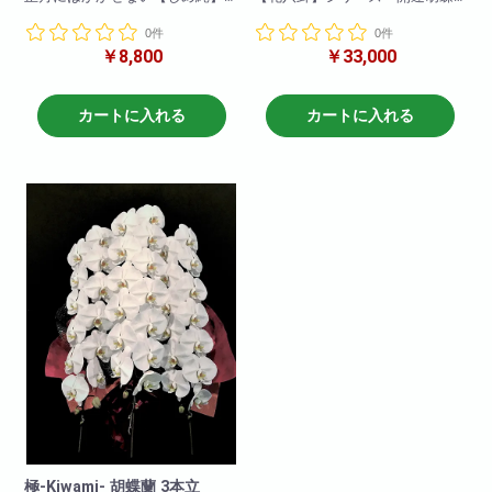
の販売を始めました。
蘭です!
0件
0件
風水メンター監修 大変縁起の
￥8,800
￥33,000
是非ご注文下さいませ。
いい胡蝶蘭となります!
専用の護符や陰陽メダルや24金
※販売受注開始は11月からになり
の金粉などを施した見た目も豪
ます。
華な商品です!
カートに入れる
カートに入れる
11月15日までにご予約頂ければ
確実にご用意可能です。
輪数30～36前後
11月16日からは在庫次第になり
ますのでお早めにご確認下さ
い。
商品サイズ
高さ 65cm
横 85cm
極-Kiwami- 胡蝶蘭 3本立