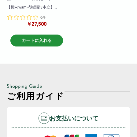
【極-kiwami-胡蝶蘭3本立】
biotopがお勧めする最上級胡蝶
0件
蘭!
￥27,500
プロが厳選した地域のブランド
胡蝶蘭です!
花付き・花保ちどれをとっても
最高級。
カートに入れる
まさに「極‐kiwami-」の胡蝶蘭で
す!
Shopping Guide
ご利用ガイド
お支払いについて