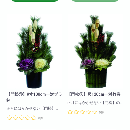
赤・白・ピンクがご用意できま
すが
ご希望のお色がございましたら
お電話にてお問合せください。
【門松⑪】9寸100cm一対プラ
【門松⑦】尺120cm一対竹巻
鉢
正月にはかかせない【門松】の
販売を始めました。
正月にはかかせない【門松】
0件
是非ご注文下さいませ。
是非ご注文下さいませ。
0件
※こちらの商品は12月4日までに
※こちらの商品は12月4日までに
ご注文頂きましたお客様に