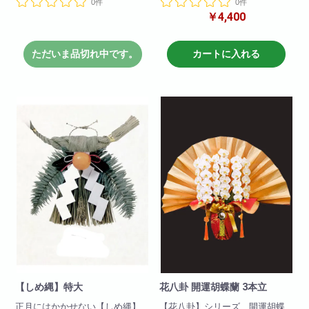
0件
0件
￥4,400
是非ご注文下さいませ。
是非ご注文下さいませ。
※こちらの商品は12月4日までに
※販売受注開始は11月からになり
ご注文頂きましたお客様に
ます。
ただいま品切れ中です。
カートに入れる
受注生産での販売とさせて頂き
11月15日までにご予約頂ければ
ます
確実にご用意可能です。
11月16日からは在庫次第になり
ますのでお早めにご確認下さ
い。
商品サイズ
高さ 37cm
横 60cm
【しめ縄】特大
花八卦 開運胡蝶蘭 3本立
正月にはかかせない【しめ縄】
【花八卦】シリーズ 開運胡蝶