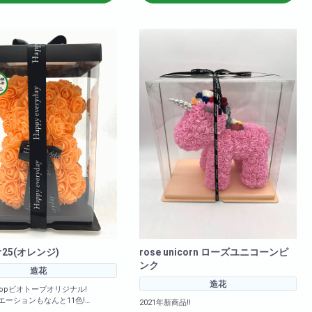
9cm 横幅: 約
<箱のサイズ>高さ: 約39cm 横幅: 約
行: 約28cm
28cm 奥行: 約28cm
ar25(オレンジ)
rose unicorn ローズユニコーンピ
ンク
造花
造花
otopビオトープオリジナル!
エーションもなんと11色!
2021年新商品!!
・ライトオレンジ・エメラルドグリ