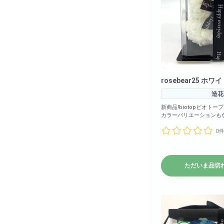
rosebear25 ホワ
造花
新商品!biotopビオトー
カラーバリエーションもな
(ホワイト・ライトオレ
0
ーン・パープル・レッド
ライトブルー・イエロー
ルド)
<商品サイズ>高さ: 約2
ただいま品切
17cm 奥行: 約17cm
<箱のサイズ>高さ: 約28cm 横幅: 約
17.5cm 奥行: 約17.5