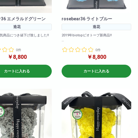
ear36 エメラルドグリーン
rosebear36 ライトブルー
造花
造花
人気商品につき値下げ致しました!!
2019年biotopビオトープ新商品!!
エーションも豊富にご用意いたし
カラーバリエーションも豊富にご用意いたし
0件
0件
ました!
も大ヒット販売中!是非お早めにご購入
2020年も大ヒット販売中!是非お早めにご購入
￥8,800
￥8,800
下さいませ!
>高さ: 約36cm 横幅: 約
m 奥行: 約24cm
<商品サイズ>高さ: 約36cm 横幅: 約
カートに入れる
カートに入れる
9cm 横幅: 約
26cm 奥行: 約24cm
行: 約28cm
<箱のサイズ>高さ: 約39cm 横幅: 約
28cm 奥行: 約28cm