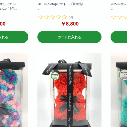
プオリジナル!
2019年biotopビオトープ新商品!!
2022年大
んと11色!
ンジ・エメラルドグリ
カラーバリエーションも豊富にご用意いたし
カラーバリ
件
0件
・ピンク・グレー・
ました!
ました!
・レインボー・ゴー
2020年も大ヒット販売中!是非お早めにご購入
2020年
00
￥8,800
下さいませ!
下さいませ!
5cm 横幅: 約
<商品サイズ>高さ: 約36cm 横幅: 約
<商品サイズ
入れる
カートに入れる
26cm 奥行: 約24cm
26c
<箱のサイズ>高さ: 約39cm 横幅: 約
<箱のサイズ>高さ: 約3
cm
28cm 奥行: 約28cm
28cm 奥