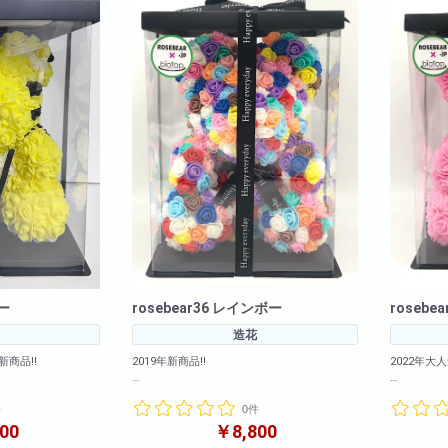
法人様向け
胡蝶蘭の値段や相場
会社概要
装飾
採用情報
ガー
rosebear36 レインボー
rosebe
造花
新商品!!
2019年新商品!!
2022年大
豊富にご用意いたし
カラーバリエーションも豊富にご用意いたし
カラーバリ
件
0件
ました!
ました!
中!是非お早めにご購入
こちらが一番人気のレインボーです!
2020年
00
￥8,800
下さいませ!