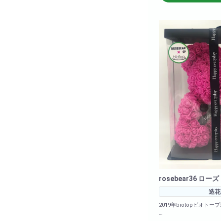
<箱のサイズ>高さ: 約39cm 横幅: 約
28cm 奥行: 約28cm
rosebear36 ローズ
造花
2019年biotopビオトープ
新色でました!ローズカラ