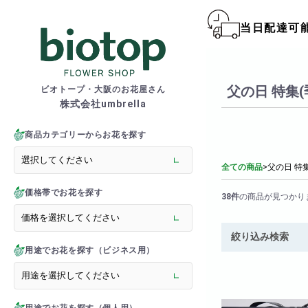
当日配達可
biotop S
父の日 特集(
ビオトープ・大阪のお花屋さん
株式会社umbrella
商品一覧カテゴリー
> 新商品
商品カテゴリーからお花を探す
> フラワースタンド
> バルーンスタンド
全ての商品
>
父の日 特
> 胡蝶蘭
価格帯でお花を探す
> 観葉植物
38件
の商品が見つかり
> オーダーメイド
> フラワーアレンジメント
絞り込み検索
> バルーン＆ぬいぐるみ
用途でお花を探す（ビジネス用）
> 花束(フラワーブーケ)
> バルーン＆ぬいぐるみ花
> アーティフィシャルグ
> 推し活フラワーバルーン