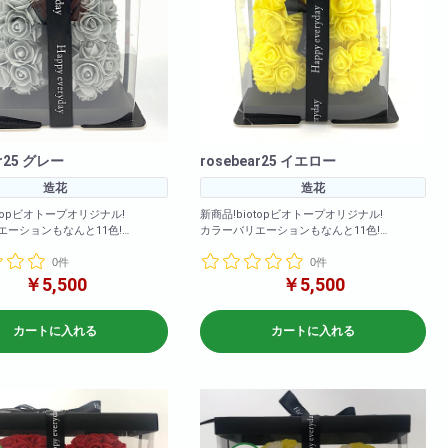
ar25 グレー
rosebear25 イエロー
造花
造花
otopビオトープオリジナル!
新商品!biotopビオトープオリジナル!
エーションもなんと11色!
カラーバリエーションもなんと11色!
・ライトオレンジ・エメラルドグリ
(ホワイト・ライトオレンジ・エメラルドグリ
0件
0件
プル・レッド・ピンク・グレー・
ーン・パープル・レッド・ピンク・グレー・
ー・イエロー・レインボー・ゴー
ライトブルー・イエロー・レインボー・ゴー
￥5,500
￥5,500
ルド)
>高さ: 約25cm 横幅: 約
<商品サイズ>高さ: 約25cm 横幅: 約
カートに入れる
カートに入れる
m 奥行: 約17cm
17cm 奥行: 約17cm
8cm 横幅: 約
<箱のサイズ>高さ: 約28cm 横幅: 約
奥行: 約17.5cm
17.5cm 奥行: 約17.5cm