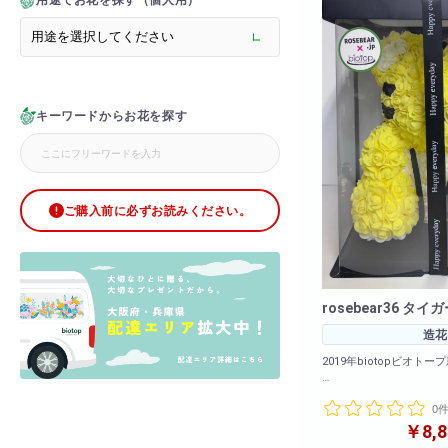
用途でお花を探す（個人用）
> メモリアルフラワー
> ラグジュアリーフラワー
> バラ
> オフィスグリーン特集
> サプライズ装飾・ホテル
キーワードからお花を探す
> バルーン装飾
> シャンパンタワー
> アーチ
> シャボンフラワー
> ブリザードフラワー
ご購入前に必ずお読みください。
> ボックスフラワー
> ローズベア
> 金額調整オプション
rosebear36 タイ
造花
2019年biotopビオトープ
カラーバリエーションも
0
ました!
2020年も大ヒット販売
￥8,8
下さいませ!