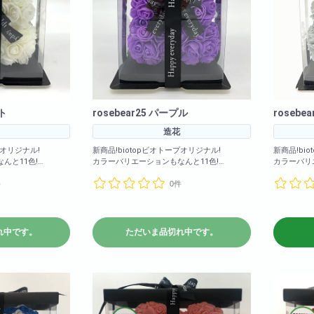
イト
rosebear25 パープル
rosebe
造花
プオリジナル!
新商品!biotopビオトープオリジナル!
新商品!bi
んと11色!
カラーバリエーションもなんと11色!
カラーバリ
ンジ・エメラルドグリ
(ホワイト・ライトオレンジ・エメラルドグリ
(ホワイト
件
0件
・ピンク・グレー・
ーン・パープル・レッド・ピンク・グレー・
ーン・パー
・レインボー・ゴー
ライトブルー・イエロー・レインボー・ゴー
ライトブル
ルド)
ルド)
5cm 横幅: 約
<商品サイズ>高さ: 約25cm 横幅: 約
<商品サイズ
れ中です。
ただいま品切れ中です。
17cm 奥行: 約17cm
17c
<箱のサイズ>高さ: 約28cm 横幅: 約
<箱のサイズ>高さ: 約2
cm
17.5cm 奥行: 約17.5cm
17.5cm 