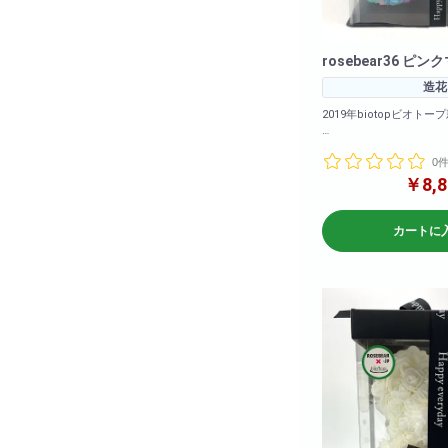
rosebear36 ピ
造花
2019年biotopビオトープ
カラーバリエーションも
0
ました!
2020年も大ヒット販売
￥8,8
下さいませ!
<商品サイズ>高さ: 約3
カートに
26cm 奥行: 約24cm
<箱のサイズ>高さ: 約39cm 横幅: 約
28cm 奥行: 約28cm