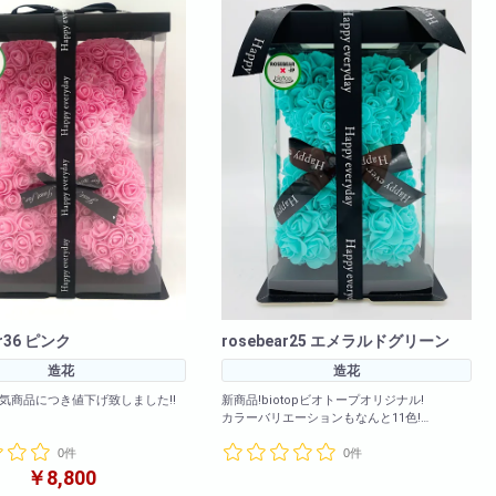
お買い物カート
06-6313-8787
Tel:
06-6313-9393
Fax:
ar36 ピンク
rosebear25 エメラルドグリーン
造花
造花
人気商品につき値下げ致しました!!
新商品!biotopビオトープオリジナル!
カラーバリエーションもなんと11色!
エーションも豊富にご用意いたし
(ホワイト・ライトオレンジ・エメラルドグリ
0件
0件
ーン・パープル・レッド・ピンク・グレー・
も大ヒット販売中!是非お早めにご購入
ライトブルー・イエロー・レインボー・ゴー
￥8,800
ルド)