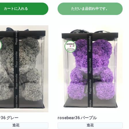
>高さ: 約36cm 横幅: 約
<商品サイズ>高さ: 約25cm 横幅: 約
カートに入れる
ただいま品切れ中です。
m 奥行: 約24cm
17cm 奥行: 約17cm
9cm 横幅: 約
<箱のサイズ>高さ: 約28cm 横幅: 約
行: 約28cm
17.5cm 奥行: 約17.5cm
ar36 グレー
rosebear36 パープル
造花
造花