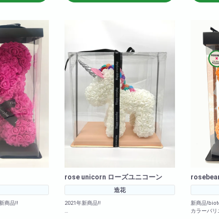
<箱のサイズ>高さ: 約39cm 横幅: 約
<箱のサイズ>高さ: 約3
28cm 奥行: 約28cm
28cm 奥
rose unicorn ローズユニコーン
rosebe
造花
新商品!!
2021年新商品!!
新商品!bi
カラーバリ
ー!
ローズユニコーン!期間限定で販売中!
(ホワイト