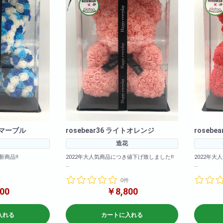
ルーマーブル
rosebear36 ライトオレンジ
rosebe
造花
新商品!!
2022年大人気商品につき値下げ致しました!!
2022年大
豊富にご用意いたし
カラーバリエーションも豊富にご用意いたし
カラーバリ
件
0件
ました!
ました!
中!是非お早めにご購入
2020年も大ヒット販売中!是非お早めにご購入
2020年
00
￥8,800
下さいませ!
下さいませ!
6cm 横幅: 約
<商品サイズ>高さ: 約36cm 横幅: 約
<商品サイズ
入れる
カートに入れる
26cm 奥行: 約24cm
26c