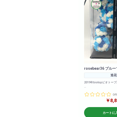
rosebear36 ブ
造花
2019年biotopビオトープ
カラーバリエーションも
0
ました!
2020年も大ヒット販売
￥8,8
下さいませ!
<商品サイズ>高さ: 約3
カートに
26cm 奥行: 約24cm