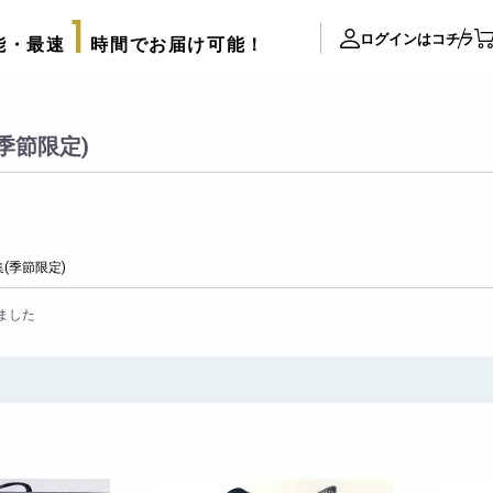
1
ログインはコチラ
能・最速
時間でお届け可能！
ite Contents
季節限定)
立て札制作
サプライズ装飾ギャラリー
推し活用推し花・フラスタ
集(季節限定)
口コミ・評判
FAX注文用紙
ました
後払い決済申請用紙
カタログ請求
アレンジメント
配達可能エリア
束
スタッフブログ
リッターローズ
biotopの沿革