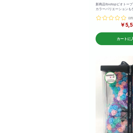
新商品!biotopビオトー
カラーバリエーションもな
(ホワイト・ライトオレ
0
ーン・パープル・レッド
ライトブルー・イエロー
￥5,5
ルド)
<商品サイズ>高さ: 約2
カートに
17cm 奥行: 約17cm
<箱のサイズ>高さ: 約28cm 横幅: 約
17.5cm 奥行: 約17.5