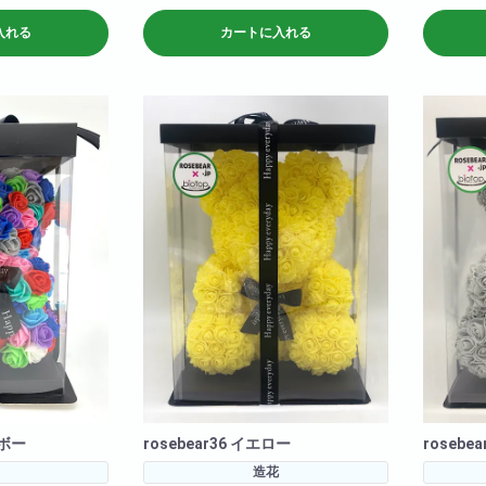
<商品サイズ>高さ: 約36cm 横幅: 約
6cm 横幅: 約
26cm 奥行: 約24cm
<商品サイズ
入れる
カートに入れる
<箱のサイズ>高さ: 約39cm 横幅: 約
26c
28cm 奥行: 約28cm
<箱のサイズ>高さ: 約3
28cm 奥
ンボー
rosebear36 イエロー
rosebe
造花