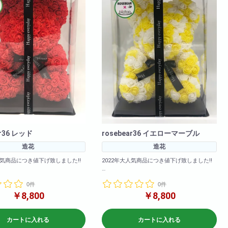
ar36 レッド
rosebear36 イエローマーブル
造花
造花
人気商品につき値下げ致しました!!
2022年大人気商品につき値下げ致しました!!
エーションも豊富にご用意いたし
カラーバリエーションも豊富にご用意いたし
0件
0件
ました!
も大ヒット販売中!是非お早めにご購入
2020年も大ヒット販売中!是非お早めにご購入
￥8,800
￥8,800
下さいませ!
>高さ: 約36cm 横幅: 約
<商品サイズ>高さ: 約36cm 横幅: 約
カートに入れる
カートに入れる
m 奥行: 約24cm
26cm 奥行: 約24cm