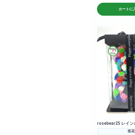
<商品サイズ>高さ: 約3
カートに
26cm 奥行: 約24cm
<箱のサイズ>高さ: 約39cm 横幅: 約
28cm 奥行: 約28cm
rosebear25 レイ
造花