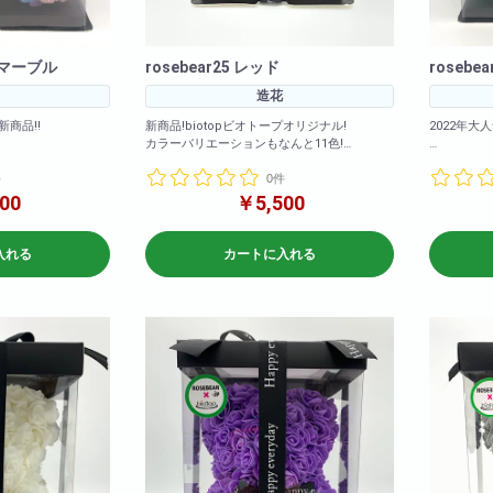
ンクマーブル
rosebear25 レッド
roseb
造花
新商品!!
新商品!biotopビオトープオリジナル!
2022年大
カラーバリエーションもなんと11色!
豊富にご用意いたし
(ホワイト・ライトオレンジ・エメラルドグリ
カラーバリ
件
0件
ーン・パープル・レッド・ピンク・グレー・
ました!
中!是非お早めにご購入
ライトブルー・イエロー・レインボー・ゴー
2020年
00
￥5,500
ルド)
下さいませ!
<商品サイズ
6cm 横幅: 約
<商品サイズ>高さ: 約25cm 横幅: 約
26c
入れる
カートに入れる
17cm 奥行: 約17cm
<箱のサイズ>高さ: 約3
<箱のサイズ>高さ: 約28cm 横幅: 約
28cm 奥
17.5cm 奥行: 約17.5cm