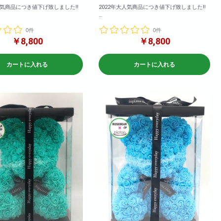
人気商品につき値下げ致しました!!
2022年大人気商品につき値下げ致しました!!
エーションも豊富にご用意いたし
カラーバリエーションも豊富にご用意いたし
0件
0件
ました!
も大ヒット販売中!是非お早めにご購入
2020年も大ヒット販売中!是非お早めにご購入
￥8,800
￥8,800
下さいませ!
>高さ: 約36cm 横幅: 約
<商品サイズ>高さ: 約36cm 横幅: 約
カートに入れる
カートに入れる
m 奥行: 約24cm
26cm 奥行: 約24cm
9cm 横幅: 約
<箱のサイズ>高さ: 約39cm 横幅: 約
行: 約28cm
28cm 奥行: 約28cm