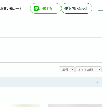
お買い物カート
LINEする
お問い合わせ
店舗情報一覧
> biotop 梅田店
> biotop 心斎橋店
> biotop 北新地店
> biotop 阪神尼崎店
> biotop 堺東店
> biotop 南船場店
> biotop 広島店
> biotop 名古屋店
ログインはコチラ