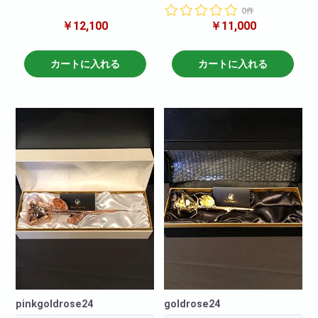
※仕入れ状況により、カタチが変
0件
日、イベントにあわせてお届け
動する場合がございます。
￥12,100
￥11,000
します。
※限定商品となりますので要ご予
約となります。
カートに入れる
カートに入れる
pinkgoldrose24
goldrose24