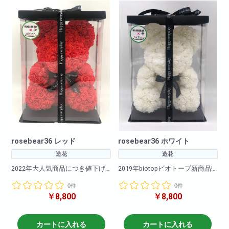
<商品サイズ>高さ: 約25cm 横
<商品サイズ>高さ: 約25cm 横
幅: 約17cm 奥行: 約17cm
幅: 約17cm 奥行: 約17cm
<箱のサイズ>高さ: 約28cm 横
<箱のサイズ>高さ: 約28cm 横
幅: 約17.5cm 奥行: 約
幅: 約17.5cm 奥行: 約
17.5cm
17.5cm
rosebear36 レッド
rosebear36 ホワイト
造花
造花
2022年大人気商品につき値下げ
2019年biotopビオトープ新商品!!
致しました!!
0件
0件
カラーバリエーションも豊富に
￥8,800
￥8,800
カラーバリエーションも豊富に
ご用意いたしました!
ご用意いたしました!
2020年も大ヒット販売中!是非お
2020年も大ヒット販売中!是非お
早めにご購入下さいませ!
早めにご購入下さいませ!
カートに入れる
カートに入れる