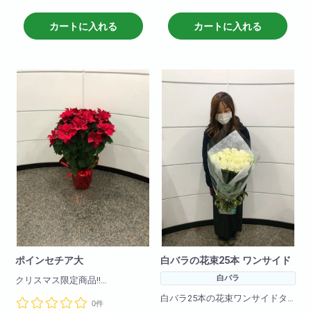
高さ約50cm
です!
※お色、カタチはお任せとなりま
カートに入れる
カートに入れる
赤・白・ピンクがご用意できま
す。
すが
ご希望のお色がございましたら
お電話にてお問合せください。
ポインセチア大
白バラの花束25本 ワンサイド
白バラ
クリスマス限定商品!!
9号サイズ(高さ約90cm)
白バラ25本の花束ワンサイドタ
0件
イプです。お客様の大切な記念