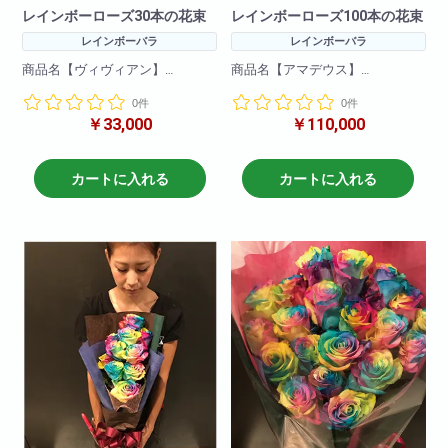
レインボーローズ30本の花束
レインボーローズ100本の花束
レインボーバラ
レインボーバラ
商品名【ヴィヴィアン】
商品名【アマデウス】
0件
0件
花言葉=奇跡
花言葉=奇跡
￥33,000
￥110,000
希少価値の高いレインボーロー
希少価値の高いレインボーロー
ズを贅沢に30本使用した花束で
ズを贅沢に100本使用した花束で
す。
す。
カートに入れる
カートに入れる
きれいな色合いでサプライズに
きれいな色合いでサプライズに
最適
最適
※限定商品
※限定商品
本数は準備しておりますが、事
本数は準備しておりますが、事
前のご予約により確実に
前のご予約により確実に
ご用意することが可能です。
ご用意することが可能です。