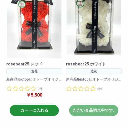
rosebear25 レッド
rosebear25 ホワイト
造花
造花
新商品!biotopビオトープオリジ
新商品!biotopビオトープオリジ
ナル!
ナル!
0件
0件
カラーバリエーションもなんと
カラーバリエーションもなんと
￥5,500
11色!
11色!
(ホワイト・ライトオレンジ・エ
(ホワイト・ライトオレンジ・エ
メラルドグリーン・パープル・
メラルドグリーン・パープル・
レッド・ピンク・グレー・ライ
レッド・ピンク・グレー・ライ
カートに入れる
ただいま品切れ中です。
トブルー・イエロー・レインボ
トブルー・イエロー・レインボ
ー・ゴールド)
ー・ゴールド)