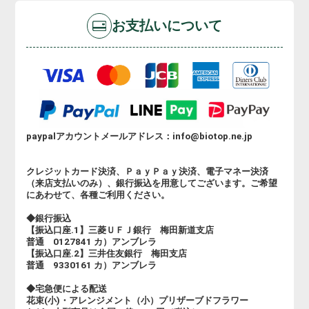
お支払いについて
paypalアカウントメールアドレス：info@biotop.ne.jp
クレジットカード決済、ＰａｙＰａｙ決済、電子マネー決済
（来店支払いのみ）、銀行振込を用意してございます。ご希望
にあわせて、各種ご利用ください。
◆銀行振込
【振込口座.1】三菱ＵＦＪ銀行 梅田新道支店
普通 0127841 カ）アンブレラ
【振込口座.2】三井住友銀行 梅田支店
普通 9330161 カ）アンブレラ
◆宅急便による配送
花束(小)・アレンジメント（小）プリザーブドフラワー