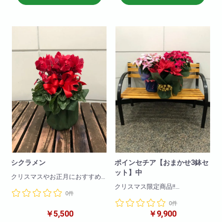
<商品サイズ>高さ: 約36cm 横
<商品サイズ>高さ: 約36cm 横
幅: 約26cm 奥行: 約24cm
幅: 約26cm 奥行: 約24cm
<箱のサイズ>高さ: 約39cm 横
<箱のサイズ>高さ: 約39cm 横
幅: 約28cm 奥行: 約28cm
幅: 約28cm 奥行: 約28cm
シクラメン
ポインセチア【おまかせ3鉢セ
ット】中
クリスマスやお正月におすすめ
商品!!
クリスマス限定商品!!
0件
季節を感じるお花の一つです!
置くだけであっという間にクリ
0件
スマス感アップ☆
大きさ W30×H40cm
￥5,500
￥9,900
クリスマスシーズンにぴったり