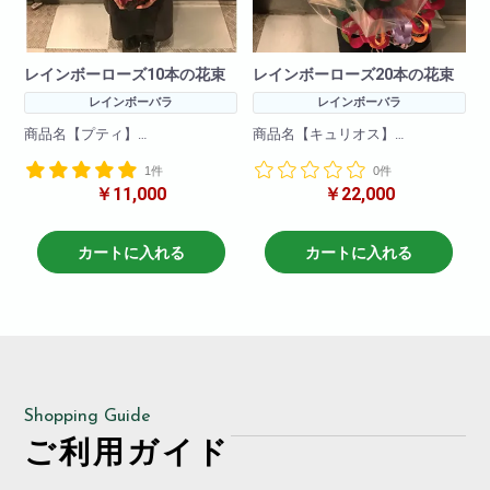
レインボーローズ10本の花束
レインボーローズ20本の花束
レインボーバラ
レインボーバラ
商品名【プティ】
商品名【キュリオス】
1件
0件
花言葉=奇跡
花言葉=奇跡
￥11,000
￥22,000
希少価値の高いレインボーロー
希少価値の高いレインボーロー
ズを10本使用した花束です。
ズを贅沢に20本使用した花束で
きれいな色合いでサプライズに
す。
カートに入れる
カートに入れる
最適
きれいな色合いでサプライズに
最適
※限定商品
本数は準備しておりますが、事
※限定商品
前のご予約により確実に
本数は準備しておりますが、事
ご用意することが可能です。
前のご予約により確実に
ご用意することが可能です。
Shopping Guide
ご利用ガイド