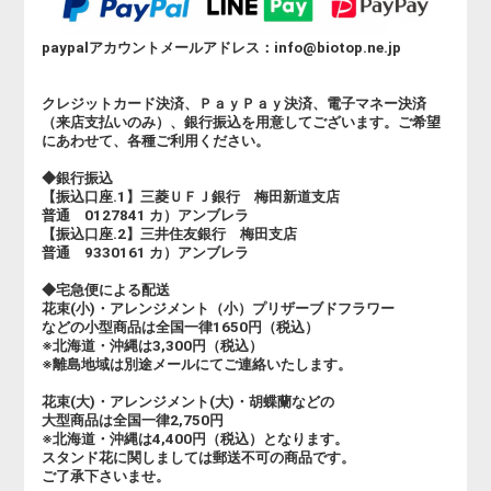
paypalアカウントメールアドレス：info@biotop.ne.jp
クレジットカード決済、ＰａｙＰａｙ決済、電子マネー決済
（来店支払いのみ）、銀行振込を用意してございます。ご希望
にあわせて、各種ご利用ください。
◆銀行振込
【振込口座.1】三菱ＵＦＪ銀行 梅田新道支店
普通 0127841 カ）アンブレラ
【振込口座.2】三井住友銀行 梅田支店
普通 9330161 カ）アンブレラ
◆宅急便による配送
花束(小)・アレンジメント（小）プリザーブドフラワー
などの小型商品は全国一律1650円（税込）
※北海道・沖縄は3,300円（税込）
※離島地域は別途メールにてご連絡いたします。
花束(大)・アレンジメント(大)・胡蝶蘭などの
大型商品は全国一律2,750円
※北海道・沖縄は4,400円（税込）となります。
スタンド花に関しましては郵送不可の商品です。
ご了承下さいませ。