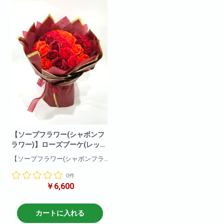
ズに!是非ご注文くださいませ!
ズに!是非ご注文くださいませ!
サイズ
サイズ
H40cm
H40cm
W30cm
W30cm
D30cm
D30cm
【ソープフラワー(シャボンフ
ラワー)】ローズブーケ(レッ
ド)
【ソープフラワー(シャボンフラ
ワー)】
0件
石鹸で作られた観賞用のお花で
￥6,600
すので枯れることなくお楽しみ
頂けます。またとてもいい香り
でプレゼントにも最適です!
カートに入れる
こちらはバラの花束の商品とな