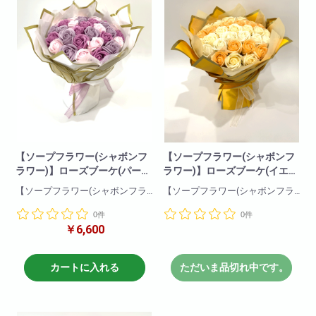
で、ご注文前にお問い合わせ下
ない場合もございますので
さい。
ご了承下さいませ。
高さ:約100cm
【ソープフラワー(シャボンフ
【ソープフラワー(シャボンフ
ラワー)】ローズブーケ(パープ
ラワー)】ローズブーケ(イエロ
ル)
ー)
【ソープフラワー(シャボンフラ
【ソープフラワー(シャボンフラ
ワー)】
ワー)】
0件
0件
石鹸で作られた観賞用のお花で
石鹸で作られた観賞用のお花で
￥6,600
すので枯れることなくお楽しみ
すので枯れることなくお楽しみ
頂けます。またとてもいい香り
頂けます。またとてもいい香り
でプレゼントにも最適です!
でプレゼントにも最適です!
カートに入れる
ただいま品切れ中です。
こちらはバラの花束の商品とな
こちらはバラの花束の商品とな
ります!
ります!
インパクト大!誕生日やサプライ
インパクト大!誕生日やサプライ