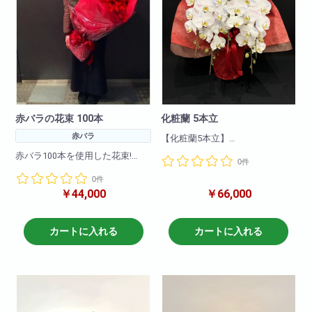
赤バラの花束 100本
化粧蘭 5本立
赤バラ
【化粧蘭5本立】
豪華な胡蝶蘭に柄の入った胡蝶
赤バラ100本を使用した花束!
0件
蘭になります!大変珍しく貴重な
ものですので
0件
大事な記念日に・誕生日にイン
送られたお客様の喜んでいただ
￥44,000
￥66,000
パクト抜群!大切な方への贈り物
ける商品となっております!
に最適です!
商品について
色 : 白+化粧
その他、黄色・ピンク・白・オ
カートに入れる
カートに入れる
輪数:約50～60輪
レンジなどでも作成可能です。
※季節により輪数が変動すること
があります。
備考欄に何色で作成希望と記載
※ご用意に時間が掛かる商品にな
頂ければ大丈夫です。
ります。
準備に4〜10日程掛かりますの
※お花の仕入れの関係上入荷出来