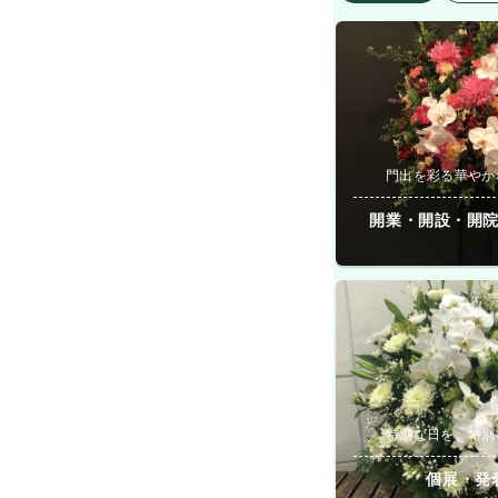
門出を彩る華やか
開業・開設・開
特別な日を、特別
個展・発