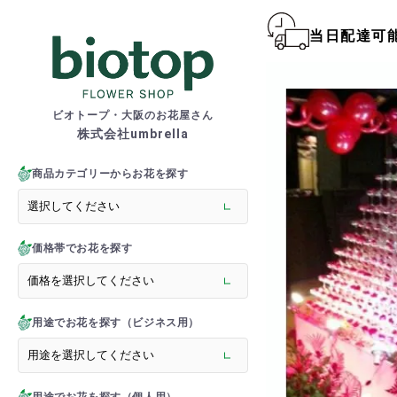
当日配達可
biotop S
ビオトープ・大阪のお花屋さん
株式会社umbrella
商品一覧カテゴリー
> 新商品
商品カテゴリーからお花を探す
> フラワースタンド
> バルーンスタンド
> 胡蝶蘭
価格帯でお花を探す
> 観葉植物
> オーダーメイド
> フラワーアレンジメント
> バルーン＆ぬいぐるみ
用途でお花を探す（ビジネス用）
> 花束(フラワーブーケ)
> バルーン＆ぬいぐるみ花
> アーティフィシャルグ
> 推し活フラワーバルーン