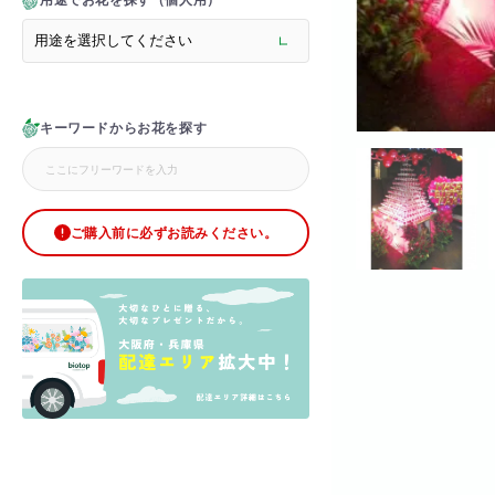
用途でお花を探す（個人用）
> メモリアルフラワー
> ラグジュアリーフラワー
> バラ
> オフィスグリーン特集
> サプライズ装飾・ホテル
キーワードからお花を探す
> バルーン装飾
> シャンパンタワー
> アーチ
> シャボンフラワー
> ブリザードフラワー
ご購入前に必ずお読みください。
> ボックスフラワー
> ローズベア
> 金額調整オプション