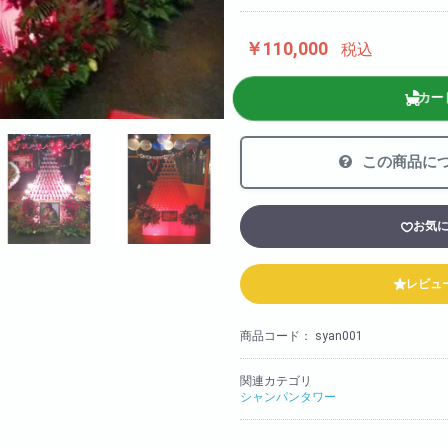
法人様向け
胡蝶蘭の値段や相場
￥110,000
税込
会社概要
装飾
カー
採用情報
この商品に
お気
レビュ
商品コード：
syan001
関連カテゴリ
シャンパンタワー