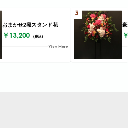
3
おまかせ2段スタンド花
豪
￥13,200
￥
(税込)
View More