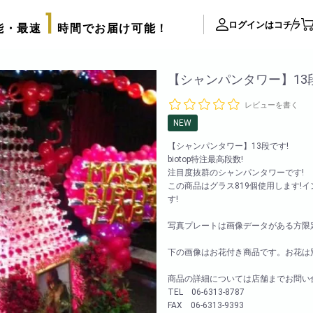
1
ログインはコチラ
能・最速
時間でお届け可能！
ite Contents
【シャンパンタワー】13
レビューを書く
立て札制作
NEW
サプライズ装飾ギャラリー
【シャンパンタワー】13段です!
推し活用推し花・フラスタ
biotop特注最高段数!
注目度抜群のシャンパンタワーです!
口コミ・評判
この商品はグラス819個使用します!
FAX注文用紙
す!
後払い決済申請用紙
写真プレートは画像データがある方限定です。
カタログ請求
アレンジメント
下の画像はお花付き商品です。お花は
配達可能エリア
束
商品の詳細については店舗までお問い
スタッフブログ
リッターローズ
TEL 06-6313-8787
biotopの沿革
FAX 06-6313-9393