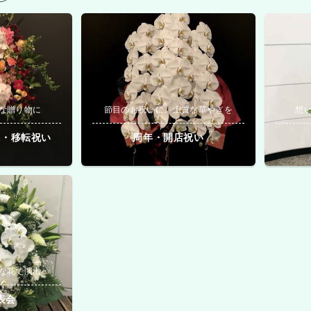
な贈り物に
節目のお祝いに、上質な華やぎを
想
院・移転祝い
周年・開店祝い
な花で演出
表会