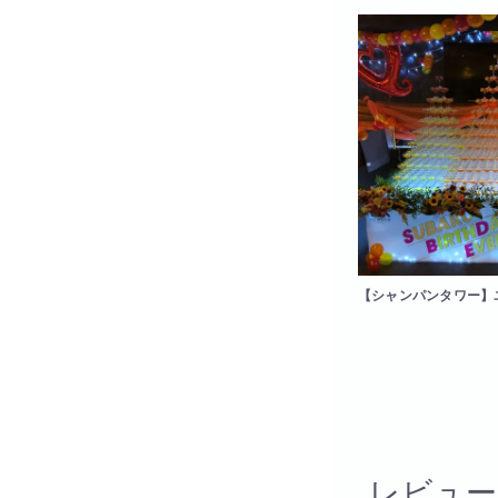
【シャンパンタワー】ユ
段13段11段
レビュー