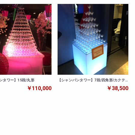
ンタワー】15段/丸形
【シャンパンタワー】7段/四角形/カクテ
ルグラス
￥110,000
￥38,500