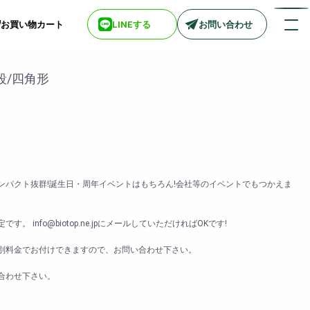
お買い物カート
LINEする
お問い合わせ
段/四角形
店舗情報一覧
> biotop 梅田店
> biotop 心斎橋店
> biotop 北新地店
> biotop 阪神尼崎店
インパクト抜群!誕生日・周年イベントはもちろん!会社等のイベントでもつかえま
> biotop 堺東店
> biotop 南船場店
 info@biotop.ne.jpにメールしていただければOKです!
> biotop 広島店
> biotop 名古屋店
別料金でお付けできますので、お問い合わせ下さい。
合わせ下さい。
ログインはコチラ