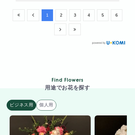
​1
​2
​3
​4
​5
​6
Find Flowers
用途でお花を探す
ビジネス用
個人用