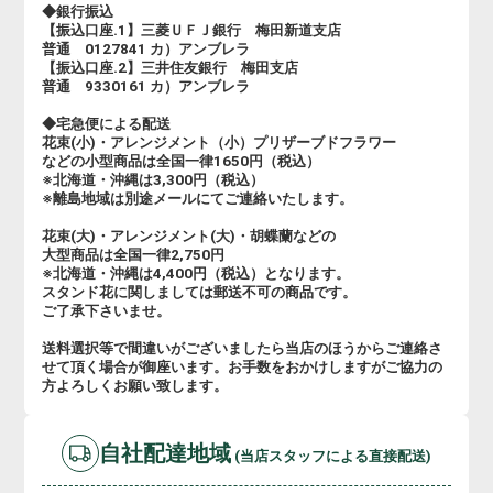
◆銀行振込
【振込口座.1】三菱ＵＦＪ銀行 梅田新道支店
普通 0127841 カ）アンブレラ
【振込口座.2】三井住友銀行 梅田支店
普通 9330161 カ）アンブレラ
◆宅急便による配送
花束(小)・アレンジメント（小）プリザーブドフラワー
などの小型商品は全国一律1650円（税込）
※北海道・沖縄は3,300円（税込）
※離島地域は別途メールにてご連絡いたします。
花束(大)・アレンジメント(大)・胡蝶蘭などの
大型商品は全国一律2,750円
※北海道・沖縄は4,400円（税込）となります。
スタンド花に関しましては郵送不可の商品です。
ご了承下さいませ。
送料選択等で間違いがございましたら当店のほうからご連絡さ
せて頂く場合が御座います。お手数をおかけしますがご協力の
方よろしくお願い致します。
自社配達地域
(当店スタッフによる直接配送)