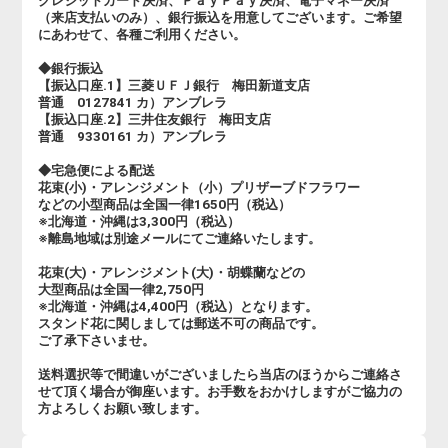
クレジットカード決済、ＰａｙＰａｙ決済、電子マネー決済
（来店支払いのみ）、銀行振込を用意してございます。ご希望
にあわせて、各種ご利用ください。
◆銀行振込
【振込口座.1】三菱ＵＦＪ銀行 梅田新道支店
普通 0127841 カ）アンブレラ
【振込口座.2】三井住友銀行 梅田支店
普通 9330161 カ）アンブレラ
◆宅急便による配送
花束(小)・アレンジメント（小）プリザーブドフラワー
などの小型商品は全国一律1650円（税込）
※北海道・沖縄は3,300円（税込）
※離島地域は別途メールにてご連絡いたします。
花束(大)・アレンジメント(大)・胡蝶蘭などの
大型商品は全国一律2,750円
※北海道・沖縄は4,400円（税込）となります。
スタンド花に関しましては郵送不可の商品です。
ご了承下さいませ。
送料選択等で間違いがございましたら当店のほうからご連絡さ
せて頂く場合が御座います。お手数をおかけしますがご協力の
方よろしくお願い致します。