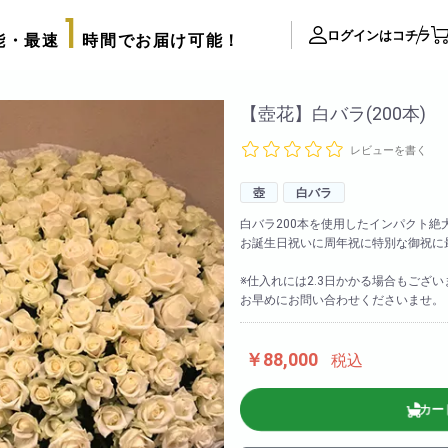
1
ログインはコチラ
能・最速
時間でお届け可能！
ite Contents
【壺花】白バラ(200本)
レビューを書く
立て札制作
サプライズ装飾ギャラリー
壺
白バラ
推し活用推し花・フラスタ
白バラ200本を使用したインパクト絶
お誕生日祝いに周年祝に特別な御祝に
口コミ・評判
FAX注文用紙
※仕入れには2.3日かかる場合もござ
お早めにお問い合わせくださいませ。
後払い決済申請用紙
カタログ請求
アレンジメント
￥88,000
税込
配達可能エリア
束
スタッフブログ
カー
リッターローズ
biotopの沿革