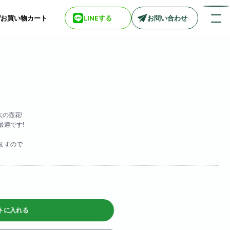
お買い物カート
LINEする
お問い合わせ
店舗情報一覧
> biotop 梅田店
> biotop 心斎橋店
大の壺花!
> biotop 北新地店
最適です!
> biotop 阪神尼崎店
> biotop 堺東店
いますので
> biotop 南船場店
> biotop 広島店
> biotop 名古屋店
ログインはコチラ
トに入れる