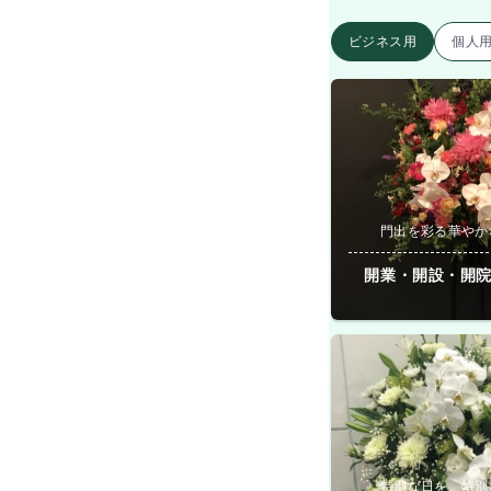
ビジネス用
個人
門出を彩る華やか
開業・開設・開
特別な日を、特別