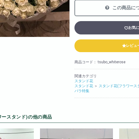
法人様向け
この商品に
胡蝶蘭の値段や相場
会社概要
お気
装飾
採用情報
レビュ
商品コード：
tsubo_whiterose
関連カテゴリ
スタンド花
スタンド花
＞
スタンド花(フラワース
バラ特集
ワースタンド)の他の商品