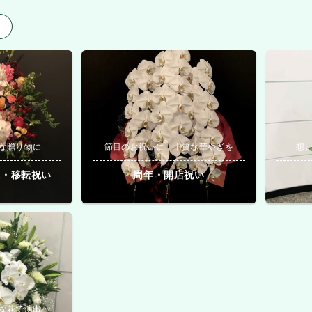
用
な贈り物に
節目のお祝いに、上質な華やぎを
想
院・移転祝い
周年・開店祝い
な花で演出