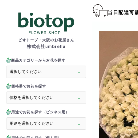
当日配達可
biotop S
ビオトープ・大阪のお花屋さん
株式会社umbrella
商品一覧カテゴリー
> 新商品
商品カテゴリーからお花を探す
> フラワースタンド
> バルーンスタンド
> 胡蝶蘭
価格帯でお花を探す
> 観葉植物
> オーダーメイド
> フラワーアレンジメント
> バルーン＆ぬいぐるみ
用途でお花を探す（ビジネス用）
> 花束(フラワーブーケ)
> バルーン＆ぬいぐるみ花
> アーティフィシャルグ
> 推し活フラワーバルーン