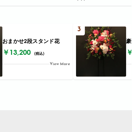
3
おまかせ2段スタンド花
豪
￥13,200
￥
(税込)
View More