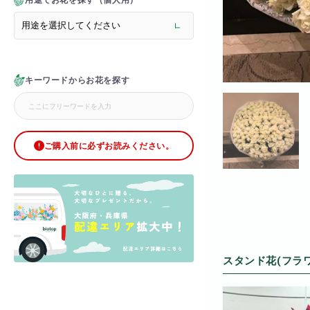
用途でお花を探す（個人用）
> メモリアルフラワー
> ラグジュアリーフラワー
> バラ
> オフィスグリーン特集
> サプライズ装飾・ホテル
キーワードからお花を探す
> バルーン装飾
> シャンパンタワー
> アーチ
> シャボンフラワー
> ブリザードフラワー
ご購入前に必ずお読みください。
> ボックスフラワー
> ローズベア
> 金額調整オプション
スタンド花(フラ