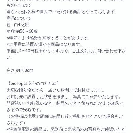
ものですので
送られたお客様の喜んでいただける商品となっております!
商品について
色 : 白+化粧
輪数:約50～60輪
※季節により輪数が変動することがあります。
※ご用意に時間が掛かる商品になります。
準備に4〜10日程掛かりますので、ご注文前にお問い合わせ下さ
い。
高さ:約100cm
【biotopは安心の自社配達】
大切な贈り物だから、届いた瞬間までお見せします。
お届け先に設置した状態を撮影し、写真でご報告いたします。
開店祝い・移転祝いなど、納品先でどう飾られたかまで確認で
きるので安心です。
（お客様の指示で店前に納品し後で移動させるという場合もご
ざいます）
※宅急便配送の商品は、発送前に完成品のお写真をご確認いただ