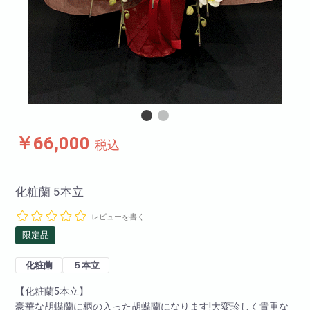
￥66,000
税込
化粧蘭 5本立
レビューを書く
限定品
化粧蘭
５本立
【化粧蘭5本立】
豪華な胡蝶蘭に柄の入った胡蝶蘭になります!大変珍しく貴重な