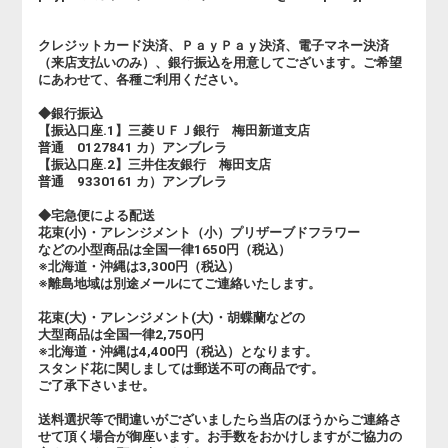
クレジットカード決済、ＰａｙＰａｙ決済、電子マネー決済
（来店支払いのみ）、銀行振込を用意してございます。ご希望
にあわせて、各種ご利用ください。
◆銀行振込
【振込口座.1】三菱ＵＦＪ銀行 梅田新道支店
普通 0127841 カ）アンブレラ
【振込口座.2】三井住友銀行 梅田支店
普通 9330161 カ）アンブレラ
◆宅急便による配送
花束(小)・アレンジメント（小）プリザーブドフラワー
などの小型商品は全国一律1650円（税込）
※北海道・沖縄は3,300円（税込）
※離島地域は別途メールにてご連絡いたします。
花束(大)・アレンジメント(大)・胡蝶蘭などの
大型商品は全国一律2,750円
※北海道・沖縄は4,400円（税込）となります。
スタンド花に関しましては郵送不可の商品です。
ご了承下さいませ。
送料選択等で間違いがございましたら当店のほうからご連絡さ
せて頂く場合が御座います。お手数をおかけしますがご協力の