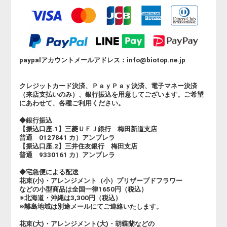
paypalアカウントメールアドレス：info@biotop.ne.jp
クレジットカード決済、ＰａｙＰａｙ決済、電子マネー決済
（来店支払いのみ）、銀行振込を用意してございます。ご希望
にあわせて、各種ご利用ください。
◆銀行振込
【振込口座.1】三菱ＵＦＪ銀行 梅田新道支店
普通 0127841 カ）アンブレラ
【振込口座.2】三井住友銀行 梅田支店
普通 9330161 カ）アンブレラ
◆宅急便による配送
花束(小)・アレンジメント（小）プリザーブドフラワー
などの小型商品は全国一律1650円（税込）
※北海道・沖縄は3,300円（税込）
※離島地域は別途メールにてご連絡いたします。
花束(大)・アレンジメント(大)・胡蝶蘭などの