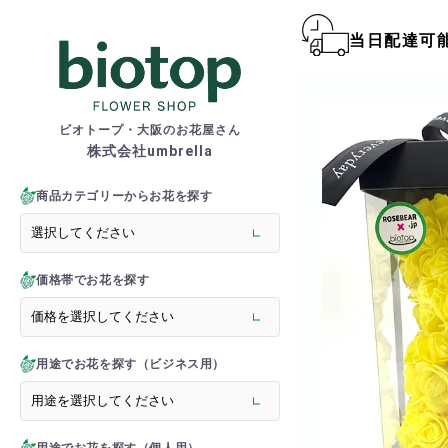
当日配達可
biotop S
ビオトープ・大阪のお花屋さん
株式会社umbrella
商品一覧カテゴリー
> 新商品
商品カテゴリーからお花を探す
> フラワースタンド
> バルーンスタンド
> 胡蝶蘭
価格帯でお花を探す
> 観葉植物
> オーダーメイド
> フラワーアレンジメント
> バルーン＆ぬいぐるみ
用途でお花を探す（ビジネス用）
> 花束(フラワーブーケ)
> バルーン＆ぬいぐるみ花
> アーティフィシャルグ
> 推し活フラワーバルーン