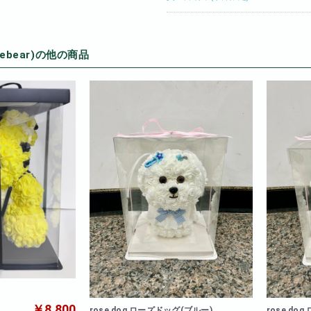
ebear)の他の商品
￥8,800
rose dog ローズドッグ(ブルー)
rose do