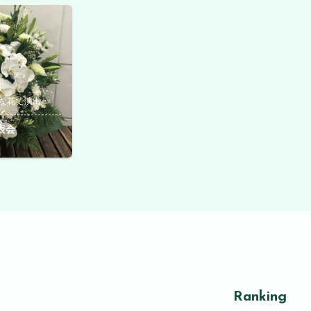
な花で演出
表会
Ranking