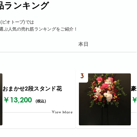
品ランキング
p(ビオトープ)では
選ぶ人気の売れ筋ランキングをご紹介！
本日
3
おまかせ2段スタンド花
豪
￥13,200
￥
(税込)
View More