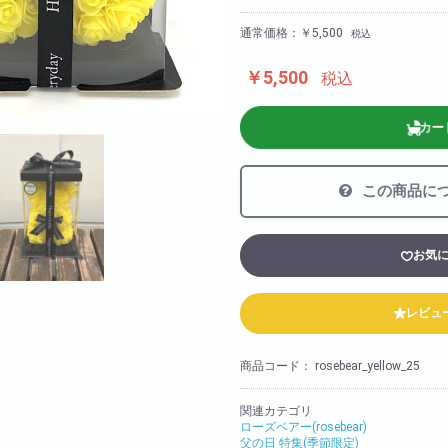
法人様向け
通常価格：￥5,500
税込
胡蝶蘭の値段や相場
会社概要
￥5,500
税込
装飾
採用情報
カー
この商品に
お気
レビュ
商品コード：
rosebear_yellow_25
関連カテゴリ
ローズベアー(rosebear)
父の日 特集(季節限定)