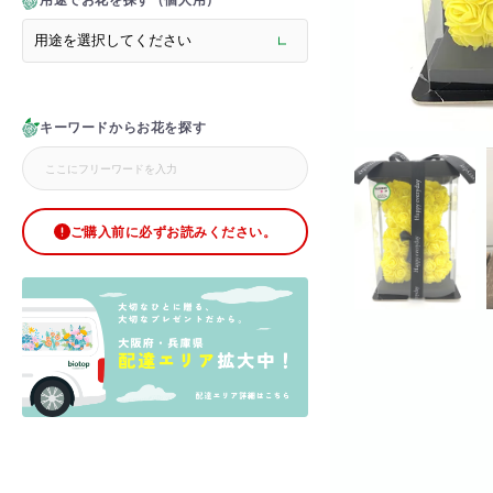
用途でお花を探す（個人用）
> メモリアルフラワー
> ラグジュアリーフラワー
> バラ
> オフィスグリーン特集
> サプライズ装飾・ホテル
キーワードからお花を探す
> バルーン装飾
> シャンパンタワー
> アーチ
> シャボンフラワー
> ブリザードフラワー
ご購入前に必ずお読みください。
> ボックスフラワー
> ローズベア
> 金額調整オプション