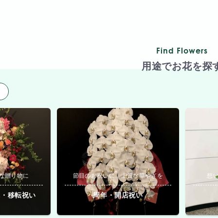
Find Flowers
用途でお花を探
用
な贈り物に
節目のお祝いに、上質な華やぎを
想
院・移転祝い
周年・開店祝い