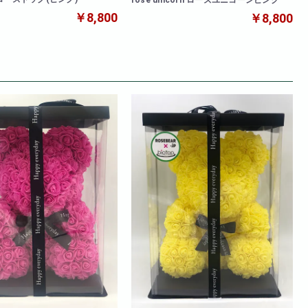
￥8,800
￥8,800