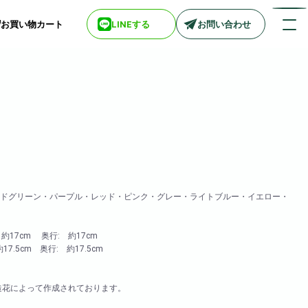
お買い物カート
LINEする
お問い合わせ
店舗情報一覧
> biotop 梅田店
> biotop 心斎橋店
> biotop 北新地店
> biotop 阪神尼崎店
> biotop 堺東店
ルドグリーン・パープル・レッド・ピンク・グレー・ライトブルー・イエロー・
> biotop 南船場店
> biotop 広島店
約17cm 奥行: 約17cm
> biotop 名古屋店
7.5cm 奥行: 約17.5cm
ログインはコチラ
造花によって作成されております。