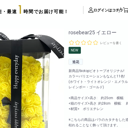
1
ログインはコチラ
能・最速
時間でお届け可能！
ite Contents
rosebear25 イエロー
レビューを書く
立て札制作
NEW
サプライズ装飾ギャラリー
造花
推し活用推し花・フラスタ
新商品!biotopビオトープオリジナル!
口コミ・評判
カラーバリエーションもなんと11色!
FAX注文用紙
(ホワイト・ライトオレンジ・エメラ
レインボー・ゴールド)
後払い決済申請用紙
カタログ請求
<商品サイズ>高さ: 約25cm 横幅: 
アレンジメント
<箱のサイズ>高さ: 約28cm 横幅: 約1
配達可能エリア
<材質> ポリエチレン
束
スタッフブログ
リッターローズ
※こちらの商品はバラのカタチをした
biotopの沿革
枯れることなく飾って頂けます。