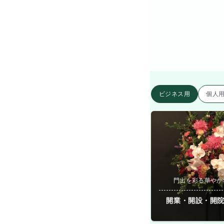
ビジネス用
個人
門出を彩る華やか
開業・開設・開