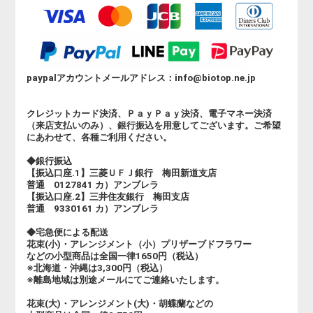
paypalアカウントメールアドレス：info@biotop.ne.jp
クレジットカード決済、ＰａｙＰａｙ決済、電子マネー決済
（来店支払いのみ）、銀行振込を用意してございます。ご希望
にあわせて、各種ご利用ください。
◆銀行振込
【振込口座.1】三菱ＵＦＪ銀行 梅田新道支店
普通 0127841 カ）アンブレラ
【振込口座.2】三井住友銀行 梅田支店
普通 9330161 カ）アンブレラ
◆宅急便による配送
花束(小)・アレンジメント（小）プリザーブドフラワー
などの小型商品は全国一律1650円（税込）
※北海道・沖縄は3,300円（税込）
※離島地域は別途メールにてご連絡いたします。
花束(大)・アレンジメント(大)・胡蝶蘭などの