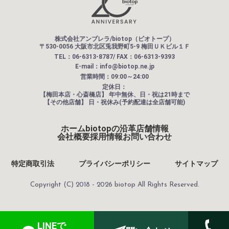
株式会社アンブレラ/biotop（ビオトープ）
〒530-0056 大阪市北区兎我野町5-9 梅田ＵＫビル１Ｆ
TEL：06-6313-8787/ FAX：06-6313-9393
E-mail：info@biotop.ne.jp
営業時間：09:00～24:00
定休日：
【梅田本店・心斎橋店】
年中無休、日・祝は21時まで
【その他店舗】
日・祝休み(予約配達は全店舗可能)
ホーム
biotopの沿革
店舗情報
会社概要
採用情報
お問い合わせ
特定商取引法
プライバシーポリシー
サイトマップ
Copyright (C) 2018 - 2026 biotop All Rights Reserved.
LINEで