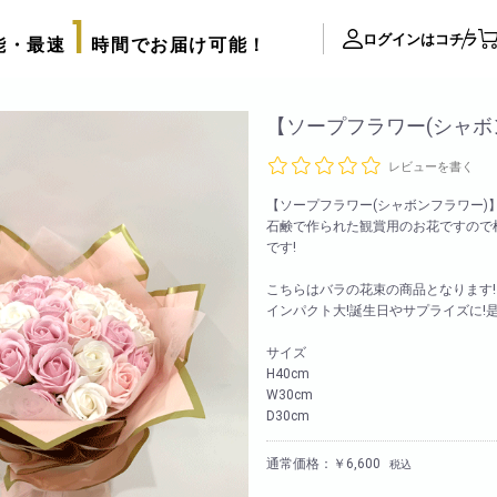
1
ログインはコチラ
能・最速
時間でお届け可能！
ite Contents
【ソープフラワー(シャボ
レビューを書く
立て札制作
【ソープフラワー(シャボンフラワー)
サプライズ装飾ギャラリー
石鹸で作られた観賞用のお花ですので
推し活用推し花・フラスタ
です!
口コミ・評判
こちらはバラの花束の商品となります!
FAX注文用紙
インパクト大!誕生日やサプライズに!
後払い決済申請用紙
サイズ
H40cm
カタログ請求
アレンジメント
W30cm
配達可能エリア
D30cm
束
スタッフブログ
リッターローズ
通常価格：￥6,600
税込
biotopの沿革