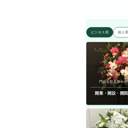
ビジネス用
個人
門出を彩る華やか
開業・開設・開