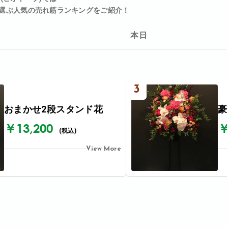
選ぶ人気の売れ筋ランキングをご紹介！
本日
3
おまかせ2段スタンド花
豪
￥13,200
￥
(税込)
View More