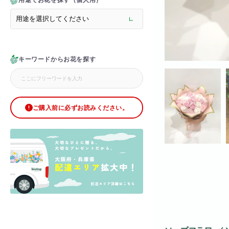
用途でお花を探す（個人用）
> メモリアルフラワー
> ラグジュアリーフラワー
> バラ
> オフィスグリーン特集
> サプライズ装飾・ホテル
キーワードからお花を探す
> バルーン装飾
> シャンパンタワー
> アーチ
> シャボンフラワー
> ブリザードフラワー
ご購入前に必ずお読みください。
> ボックスフラワー
> ローズベア
> 金額調整オプション