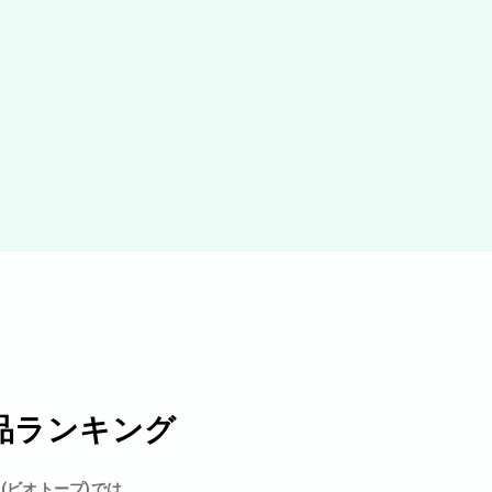
品ランキング
p(ビオトープ)では