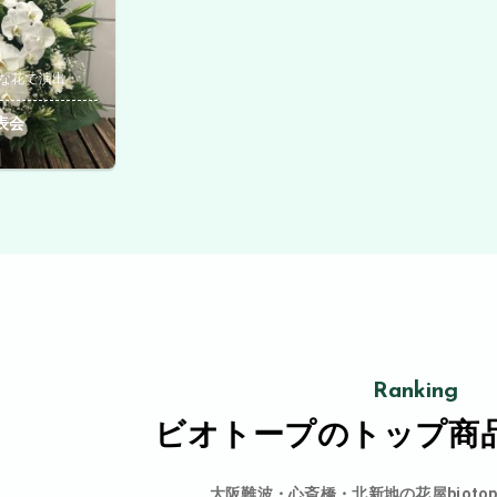
な花で演出
表会
Ranking
ビオトープの
トップ商
大阪難波・心斎橋・北新地の花屋bioto