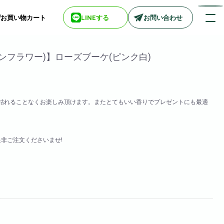
お買い物カート
LINEする
お問い合わせ
ンフラワー)】ローズブーケ(ピンク白)
店舗情報一覧
】
> biotop 梅田店
枯れることなくお楽しみ頂けます。またとてもいい香りでプレゼントにも最適
> biotop 心斎橋店
> biotop 北新地店
> biotop 阪神尼崎店
是非ご注文くださいませ!
> biotop 堺東店
> biotop 南船場店
> biotop 広島店
> biotop 名古屋店
ログインはコチラ