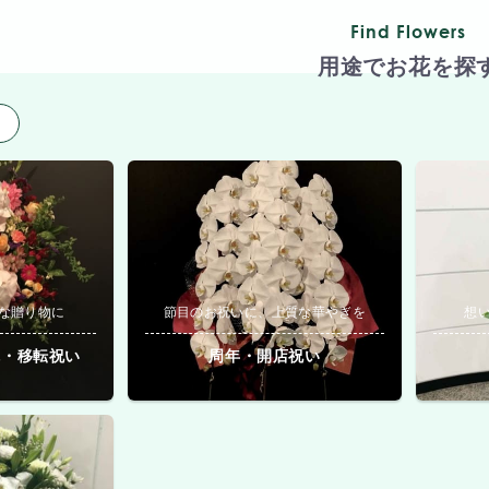
Find Flowers
用途でお花を探
用
な贈り物に
節目のお祝いに、上質な華やぎを
想
院・移転祝い
周年・開店祝い