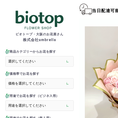
当日配達可
biotop S
ビオトープ・大阪のお花屋さん
株式会社umbrella
商品一覧カテゴリー
> 新商品
商品カテゴリーからお花を探す
> フラワースタンド
> バルーンスタンド
> 胡蝶蘭
価格帯でお花を探す
> 観葉植物
> オーダーメイド
> フラワーアレンジメント
> バルーン＆ぬいぐるみ
用途でお花を探す（ビジネス用）
> 花束(フラワーブーケ)
> バルーン＆ぬいぐるみ花
> アーティフィシャルグ
> 推し活フラワーバルーン