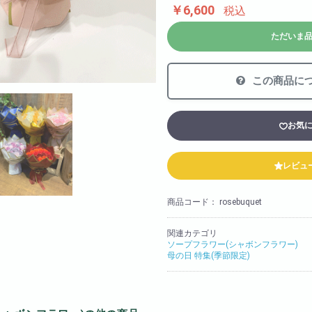
￥6,600
法人様向け
税込
胡蝶蘭の値段や相場
ただいま
会社概要
装飾
採用情報
この商品に
お気
レビュ
商品コード：
rosebuquet
関連カテゴリ
ソープフラワー(シャボンフラワー)
母の日 特集(季節限定)