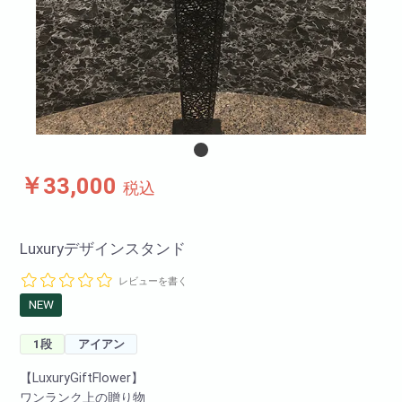
￥33,000
税込
Luxuryデザインスタンド
レビューを書く
NEW
1段
アイアン
【LuxuryGiftFlower】
ワンランク上の贈り物