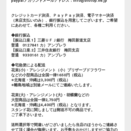
paypalアカウントメールアドレス：info@biotop.ne.jp
クレジットカード決済、ＰａｙＰａｙ決済、電子マネー決済
（来店支払いのみ）、銀行振込を用意してございます。ご希望
にあわせて、各種ご利用ください。
◆銀行振込
【振込口座.1】三菱ＵＦＪ銀行 梅田新道支店
普通 0127841 カ）アンブレラ
【振込口座.2】三井住友銀行 梅田支店
普通 9330161 カ）アンブレラ
◆宅急便による配送
花束(小)・アレンジメント（小）プリザーブドフラワー
などの小型商品は全国一律1650円（税込）
※北海道・沖縄は3,300円（税込）
※離島地域は別途メールにてご連絡いたします。
花束(大)・アレンジメント(大)・胡蝶蘭などの
大型商品は全国一律2,750円
※北海道・沖縄は4,400円（税込）となります。
スタンド花に関しましては郵送不可の商品です。
ご了承下さいませ。
送料選択等で間違いがございましたら当店のほうからご連絡さ
せて頂く場合が御座います。お手数をおかけしますがご協力の