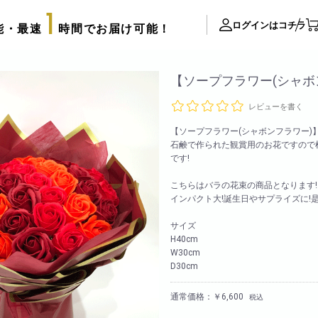
1
ログインはコチラ
能・最速
時間でお届け可能！
ite Contents
【ソープフラワー(シャボ
レビューを書く
立て札制作
【ソープフラワー(シャボンフラワー)
サプライズ装飾ギャラリー
石鹸で作られた観賞用のお花ですので
推し活用推し花・フラスタ
です!
口コミ・評判
こちらはバラの花束の商品となります!
FAX注文用紙
インパクト大!誕生日やサプライズに!
後払い決済申請用紙
サイズ
H40cm
カタログ請求
アレンジメント
W30cm
配達可能エリア
D30cm
束
スタッフブログ
リッターローズ
通常価格：￥6,600
税込
biotopの沿革