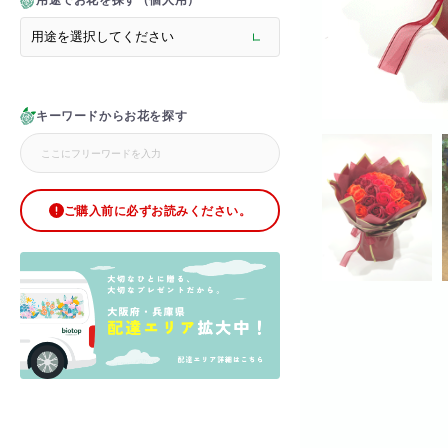
用途でお花を探す（個人用）
> メモリアルフラワー
> ラグジュアリーフラワー
> バラ
> オフィスグリーン特集
> サプライズ装飾・ホテル
キーワードからお花を探す
> バルーン装飾
> シャンパンタワー
> アーチ
> シャボンフラワー
> ブリザードフラワー
ご購入前に必ずお読みください。
> ボックスフラワー
> ローズベア
> 金額調整オプション