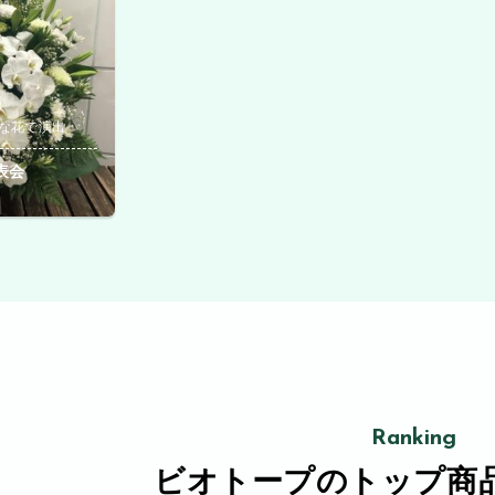
な花で演出
表会
Ranking
ビオトープの
トップ商