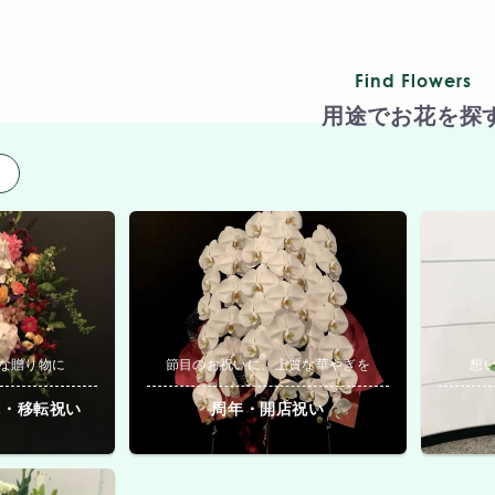
Find Flowers
用途でお花を探
用
な贈り物に
節目のお祝いに、上質な華やぎを
想
院・移転祝い
周年・開店祝い