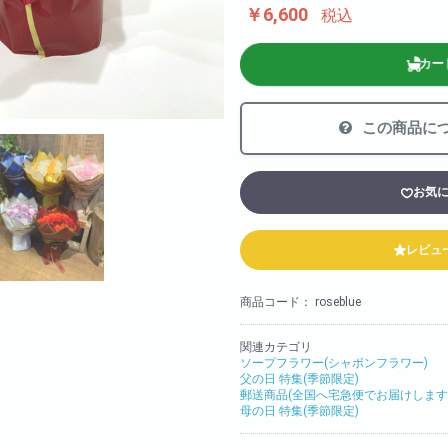
￥6,600
法人様向け
税込
胡蝶蘭の値段や相場
カー
会社概要
装飾
採用情報
この商品に
お気
レビュ
商品コード：
roseblue
関連カテゴリ
ソープフラワー(シャボンフラワー)
父の日 特集(季節限定)
郵送商品(全国へ宅急便でお届けします
母の日 特集(季節限定)