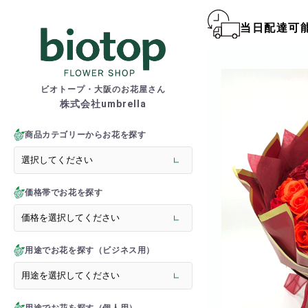
当日配達可
biotop S
ビオトープ・大阪のお花屋さん
株式会社umbrella
商品一覧カテゴリー
> 新商品
商品カテゴリーからお花を探す
> フラワースタンド
> バルーンスタンド
> 胡蝶蘭
価格帯でお花を探す
> 観葉植物
> オーダーメイド
> フラワーアレンジメント
> バルーン＆ぬいぐるみ
用途でお花を探す（ビジネス用）
> 花束(フラワーブーケ)
> バルーン＆ぬいぐるみ花
> アーティフィシャルグ
> 推し活フラワーバルーン