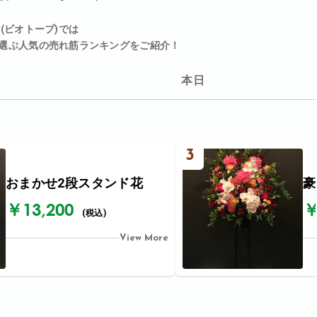
p(ビオトープ)では
選ぶ人気の売れ筋ランキングをご紹介！
本日
3
おまかせ2段スタンド花
豪
￥13,200
￥
(税込)
View More