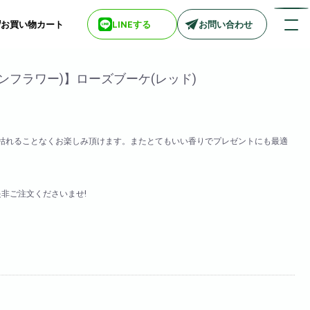
お買い物カート
LINEする
お問い合わせ
ンフラワー)】ローズブーケ(レッド)
店舗情報一覧
】
> biotop 梅田店
枯れることなくお楽しみ頂けます。またとてもいい香りでプレゼントにも最適
> biotop 心斎橋店
> biotop 北新地店
> biotop 阪神尼崎店
是非ご注文くださいませ!
> biotop 堺東店
> biotop 南船場店
> biotop 広島店
> biotop 名古屋店
ログインはコチラ