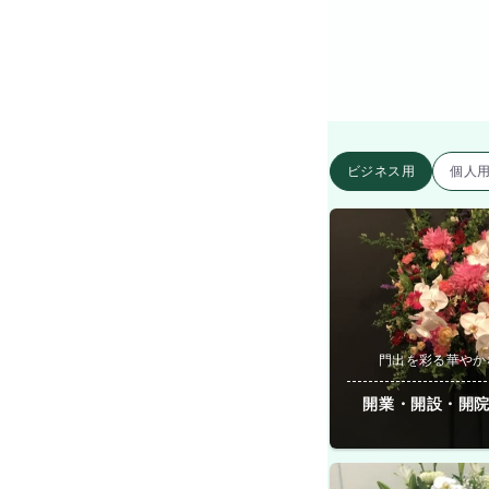
ビジネス用
個人
門出を彩る華やか
開業・開設・開