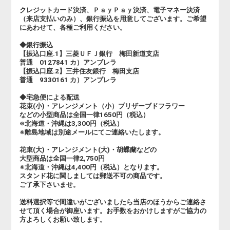
クレジットカード決済、ＰａｙＰａｙ決済、電子マネー決済
（来店支払いのみ）、銀行振込を用意してございます。ご希望
にあわせて、各種ご利用ください。
◆銀行振込
【振込口座.1】三菱ＵＦＪ銀行 梅田新道支店
普通 0127841 カ）アンブレラ
【振込口座.2】三井住友銀行 梅田支店
普通 9330161 カ）アンブレラ
◆宅急便による配送
花束(小)・アレンジメント（小）プリザーブドフラワー
などの小型商品は全国一律1650円（税込）
※北海道・沖縄は3,300円（税込）
※離島地域は別途メールにてご連絡いたします。
花束(大)・アレンジメント(大)・胡蝶蘭などの
大型商品は全国一律2,750円
※北海道・沖縄は4,400円（税込）となります。
スタンド花に関しましては郵送不可の商品です。
ご了承下さいませ。
送料選択等で間違いがございましたら当店のほうからご連絡さ
せて頂く場合が御座います。お手数をおかけしますがご協力の
方よろしくお願い致します。