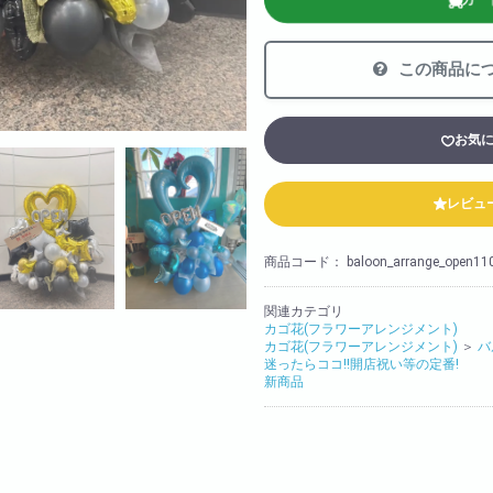
法人様向け
胡蝶蘭の値段や相場
この商品に
会社概要
装飾
採用情報
お気
レビュ
商品コード：
baloon_arrange_open11
関連カテゴリ
カゴ花(フラワーアレンジメント)
カゴ花(フラワーアレンジメント)
＞
バ
迷ったらココ!!開店祝い等の定番!
新商品