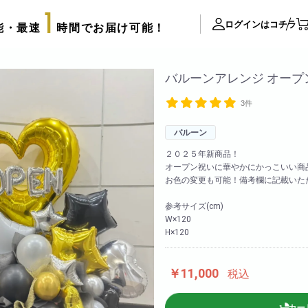
1
ログインはコチラ
能・最速
時間でお届け可能！
ite Contents
バルーンアレンジ オープ
3件
立て札制作
サプライズ装飾ギャラリー
バルーン
推し活用推し花・フラスタ
２０２５年新商品！
オープン祝いに華やかにかっこいい商
口コミ・評判
お色の変更も可能！備考欄に記載いた
FAX注文用紙
参考サイズ(cm)
後払い決済申請用紙
W×120
H×120
カタログ請求
アレンジメント
配達可能エリア
束
￥11,000
税込
スタッフブログ
リッターローズ
biotopの沿革
カー