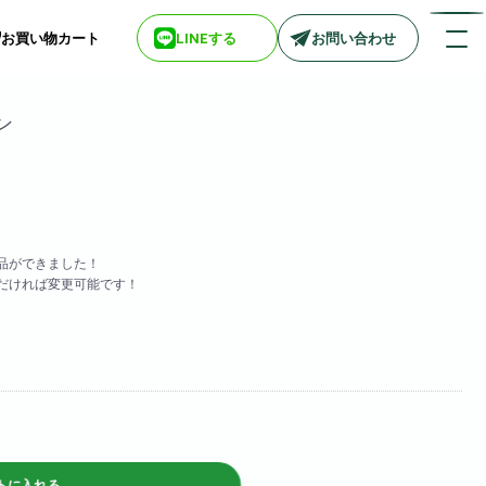
お買い物カート
LINEする
お問い合わせ
ン
店舗情報一覧
> biotop 梅田店
> biotop 心斎橋店
> biotop 北新地店
品ができました！
> biotop 阪神尼崎店
だければ変更可能です！
> biotop 堺東店
> biotop 南船場店
> biotop 広島店
> biotop 名古屋店
ログインはコチラ
トに入れる