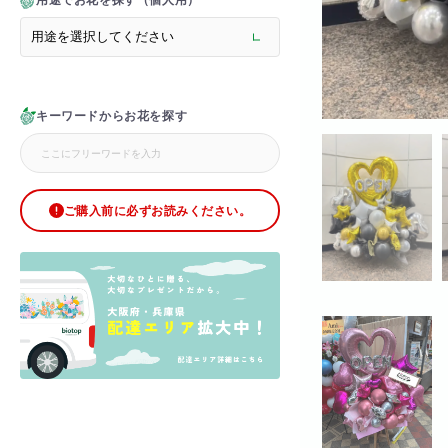
用途でお花を探す（個人用）
> メモリアルフラワー
> ラグジュアリーフラワー
> バラ
> オフィスグリーン特集
> サプライズ装飾・ホテル
キーワードからお花を探す
> バルーン装飾
> シャンパンタワー
> アーチ
> シャボンフラワー
> ブリザードフラワー
ご購入前に必ずお読みください。
> ボックスフラワー
> ローズベア
> 金額調整オプション