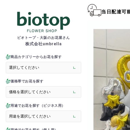
当日配達可
biotop S
ビオトープ・大阪のお花屋さん
株式会社umbrella
商品一覧カテゴリー
> 新商品
商品カテゴリーからお花を探す
> フラワースタンド
> バルーンスタンド
> 胡蝶蘭
価格帯でお花を探す
> 観葉植物
> オーダーメイド
> フラワーアレンジメント
> バルーン＆ぬいぐるみ
用途でお花を探す（ビジネス用）
> 花束(フラワーブーケ)
> バルーン＆ぬいぐるみ花
> アーティフィシャルグ
> 推し活フラワーバルーン