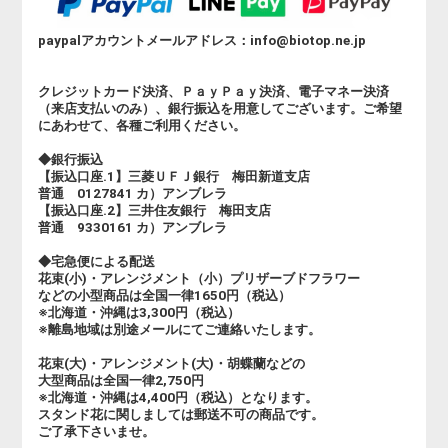
paypalアカウントメールアドレス：info@biotop.ne.jp
クレジットカード決済、ＰａｙＰａｙ決済、電子マネー決済
（来店支払いのみ）、銀行振込を用意してございます。ご希望
にあわせて、各種ご利用ください。
◆銀行振込
【振込口座.1】三菱ＵＦＪ銀行 梅田新道支店
普通 0127841 カ）アンブレラ
【振込口座.2】三井住友銀行 梅田支店
普通 9330161 カ）アンブレラ
◆宅急便による配送
花束(小)・アレンジメント（小）プリザーブドフラワー
などの小型商品は全国一律1650円（税込）
※北海道・沖縄は3,300円（税込）
※離島地域は別途メールにてご連絡いたします。
花束(大)・アレンジメント(大)・胡蝶蘭などの
大型商品は全国一律2,750円
※北海道・沖縄は4,400円（税込）となります。
スタンド花に関しましては郵送不可の商品です。
ご了承下さいませ。