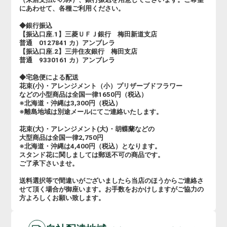
にあわせて、各種ご利用ください。
◆銀行振込
【振込口座.1】三菱ＵＦＪ銀行 梅田新道支店
普通 0127841 カ）アンブレラ
【振込口座.2】三井住友銀行 梅田支店
普通 9330161 カ）アンブレラ
◆宅急便による配送
花束(小)・アレンジメント（小）プリザーブドフラワー
などの小型商品は全国一律1650円（税込）
※北海道・沖縄は3,300円（税込）
※離島地域は別途メールにてご連絡いたします。
花束(大)・アレンジメント(大)・胡蝶蘭などの
大型商品は全国一律2,750円
※北海道・沖縄は4,400円（税込）となります。
スタンド花に関しましては郵送不可の商品です。
ご了承下さいませ。
送料選択等で間違いがございましたら当店のほうからご連絡さ
せて頂く場合が御座います。お手数をおかけしますがご協力の
方よろしくお願い致します。