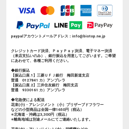
paypalアカウントメールアドレス：info@biotop.ne.jp
クレジットカード決済、ＰａｙＰａｙ決済、電子マネー決済
（来店支払いのみ）、銀行振込を用意してございます。ご希望
にあわせて、各種ご利用ください。
◆銀行振込
【振込口座.1】三菱ＵＦＪ銀行 梅田新道支店
普通 0127841 カ）アンブレラ
【振込口座.2】三井住友銀行 梅田支店
普通 9330161 カ）アンブレラ
◆宅急便による配送
花束(小)・アレンジメント（小）プリザーブドフラワー
などの小型商品は全国一律1650円（税込）
※北海道・沖縄は3,300円（税込）
※離島地域は別途メールにてご連絡いたします。