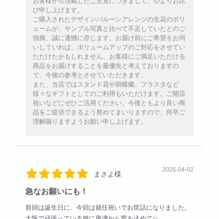
お客様から頂戴したご意見につきまして、心よりお詫
び申し上げます。
ご購入されたデザインバルーンアレンジの生花のボリ
ュームが、サンプル写真と比べて不足していたとのご
指摘、誠に遺憾に存じます。お届け前にご希望をお伺
いしていれば、ボリュームアップのご対応をさせてい
ただけたかもしれません。お客様にご満足いただける
商品をお届けすることを最優先と考えておりますの
で、今後の参考とさせていただきます。
また、当店ではスタンド花や胡蝶蘭、フラスタなど
様々なギフトとしてのご利用もいただけます。ご開店
祝いなどにぜひご活用ください。今後ともより良い商
品をご提供できるよう努めてまいりますので、何卒ご
理解賜りますようお願い申し上げます。
2026-04-02
まさよ様
急なお願いにも！
前回は誕生日に、今回は就任祝いでお世話になりました。
大阪で頑張っている娘に唐津から愛を込めて✨️