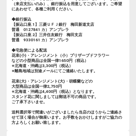
（来店支払いのみ）、銀行振込を用意してございます。ご希望
にあわせて、各種ご利用ください。
◆銀行振込
【振込口座.1】三菱ＵＦＪ銀行 梅田新道支店
普通 0127841 カ）アンブレラ
【振込口座.2】三井住友銀行 梅田支店
普通 9330161 カ）アンブレラ
◆宅急便による配送
花束(小)・アレンジメント（小）プリザーブドフラワー
などの小型商品は全国一律1650円（税込）
※北海道・沖縄は3,300円（税込）
※離島地域は別途メールにてご連絡いたします。
花束(大)・アレンジメント(大)・胡蝶蘭などの
大型商品は全国一律2,750円
※北海道・沖縄は4,400円（税込）となります。
スタンド花に関しましては郵送不可の商品です。
ご了承下さいませ。
送料選択等で間違いがございましたら当店のほうからご連絡さ
せて頂く場合が御座います。お手数をおかけしますがご協力の
方よろしくお願い致します。