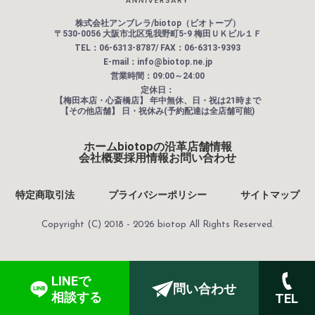
株式会社アンブレラ/biotop（ビオトープ）
〒530-0056 大阪市北区兎我野町5-9 梅田ＵＫビル１Ｆ
TEL：06-6313-8787/ FAX：06-6313-9393
E-mail：info@biotop.ne.jp
営業時間：09:00～24:00
定休日：
【梅田本店・心斎橋店】
年中無休、日・祝は21時まで
【その他店舗】
日・祝休み(予約配達は全店舗可能)
ホーム
biotopの沿革
店舗情報
会社概要
採用情報
お問い合わせ
特定商取引法
プライバシーポリシー
サイトマップ
Copyright (C) 2018 - 2026 biotop All Rights Reserved.
LINEで
問い合わせ
相談する
TEL