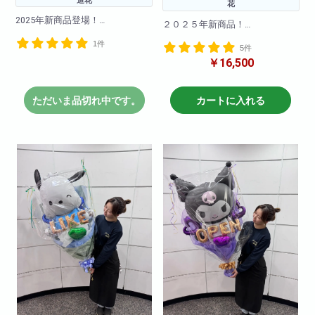
造花
花
2025年新商品登場！
２０２５年新商品！
海外で流行りのブーケスタンド
1件
ローズドッグ!期間限定で販売中!
5件
が登場！
プレゼントに最適!一生に思い出
￥16,500
まだ日本では珍しいスタンド花
になるプレゼントに!!
です！！とても可愛く仕上がっ
てます！
ただいま品切れ中です。
カートに入れる
<商品サイズ>高さ: 約24cm 横
※サイズ高さ160センチ×70セン
幅: 約17cm 奥行: 約20cm
チ
<箱のサイズ>高さ: 約30cm 横
急な御注文にも対応しておりま
幅: 約22cm 奥行: 約22cm
すので直接当店までお問い合わ
<材質> ポリエチレン
せ下さい!
※写真はイメージです
※こちらの商品はバラのカタチを
仕入れ状況により花材は変動い
した造花によって作成されてお
たしますので
ります。
何卒ご了承ください。
枯れることなく飾って頂けま
す。