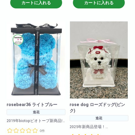
トブルー・イエロー・レインボ
早めにご購入下さいませ!
カートに入れる
カートに入れる
ー・ゴールド)
<商品サイズ>高さ: 約36cm 横
幅: 約26cm 奥行: 約24cm
<商品サイズ>高さ: 約25cm 横
<箱のサイズ>高さ: 約39cm 横
幅: 約17cm 奥行: 約17cm
幅: 約28cm 奥行: 約28cm
<箱のサイズ>高さ: 約28cm 横
幅: 約17.5cm 奥行: 約
17.5cm
rosebear36 ライトブルー
rose dog ローズドッグ(ピン
ク)
造花
造花
2019年biotopビオトープ新商品!!
2025年新商品登場！
0件
カラーバリエーションも豊富に