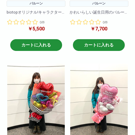
バルーン
バルーン
biotopオリジナル!キャラクター
かわいらしい誕生日用のバルー
バルーンアレンジです!
ンブーケです!
0件
0件
バルーンのみのアレンジメント
バルーンのみで作成しているの
￥5,500
￥7,700
となります
で枯れる心配をすることなく
プレゼントできます!
※在庫状況によりバルーンは異な
る場合がございます
カートに入れる
カートに入れる
商品サイズ(cm)
W×50
H×60