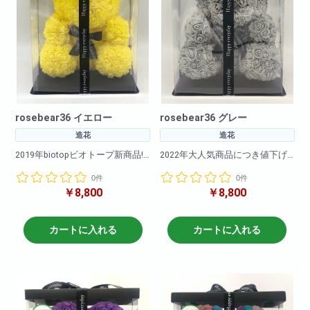
rosebear36 イエロー
rosebear36 グレー
造花
造花
2019年biotopビオトープ新商品!!
2022年大人気商品につき値下げ
致しました!!
0件
0件
カラーバリエーションも豊富に
￥8,800
￥8,800
ご用意いたしました!
カラーバリエーションも豊富に
2020年も大ヒット販売中!是非お
ご用意いたしました!
早めにご購入下さいませ!
2020年も大ヒット販売中!是非お
早めにご購入下さいませ!
カートに入れる
カートに入れる
<商品サイズ>高さ: 約36cm 横
幅: 約26cm 奥行: 約24cm
<商品サイズ>高さ: 約36cm 横
<箱のサイズ>高さ: 約39cm 横
幅: 約26cm 奥行: 約24cm
幅: 約28cm 奥行: 約28cm
<箱のサイズ>高さ: 約39cm 横
幅: 約28cm 奥行: 約28cm