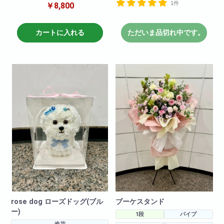
ご用意いたしました!
1件
ローズドッグ!期間限定で販売中!
￥8,800
2020年も大ヒット販売中!是非お
プレゼントに最適!一生に思い出
早めにご購入下さいませ!
になるプレゼントに!!
カートに入れる
ただいま品切れ中です。
<商品サイズ>高さ: 約36cm 横
幅: 約26cm 奥行: 約24cm
<商品サイズ>高さ: 約24cm 横
<箱のサイズ>高さ: 約39cm 横
幅: 約17cm 奥行: 約20cm
幅: 約28cm 奥行: 約28cm
<箱のサイズ>高さ: 約30cm 横
幅: 約22cm 奥行: 約22cm
<材質> ポリエチレン
※こちらの商品はバラのカタチを
した造花によって作成されてお
ります。
枯れることなく飾って頂けま
す。
rose dog ローズドッグ(ブル
ブーケスタンド
ー)
1段
パイプ