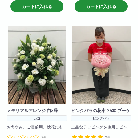
W×70
H×45
H×80
カートに入れる
カートに入れる
メモリアルアレンジ 白×緑
ピンクバラの花束 25本 ブーケ
カゴ
ピンクバラ
お悔やみ、ご霊前用、枕花にも
上品なラッピングを使用しピン
ご利用いただけます。
クバラ25本で作成した花束です!
0件
2件