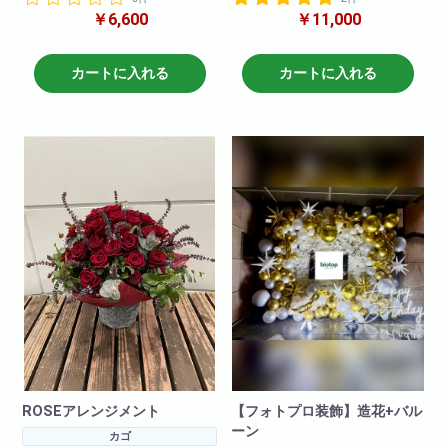
ブーケタイプでとても可愛くお
￥6,600
￥11,000
しゃれになっております。
参考サイズ(cm)
特別な方の特別な記念日におす
W×55
すめです。
H×60
カートに入れる
カートに入れる
※お花の仕入れの関係上入荷出来
ない場合もございますので
ご了承下さいませ。
ROSEアレンジメント
【フォトプロ装飾】造花+バル
ーン
カゴ