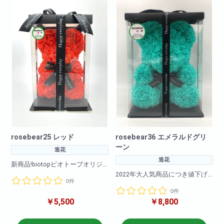
<箱のサイズ>高さ: 約39cm 横
幅: 約28cm 奥行: 約28cm
幅: 約28cm 奥行: 約28cm
rosebear25 レッド
rosebear36 エメラルドグリ
ーン
造花
造花
新商品!biotopビオトープオリジ
ナル!
2022年大人気商品につき値下げ
0件
カラーバリエーションもなんと
致しました!!
11色!
0件
(ホワイト・ライトオレンジ・エ
￥5,500
￥8,800
カラーバリエーションも豊富に
メラルドグリーン・パープル・
ご用意いたしました!
レッド・ピンク・グレー・ライ
2020年も大ヒット販売中!是非お