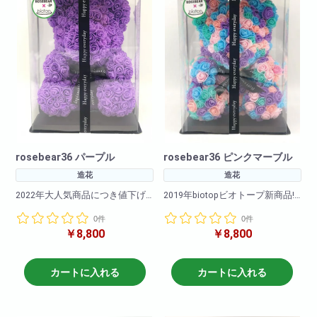
rosebear36 パープル
rosebear36 ピンクマーブル
造花
造花
2022年大人気商品につき値下げ
2019年biotopビオトープ新商品!!
致しました!!
0件
0件
カラーバリエーションも豊富に
￥8,800
￥8,800
カラーバリエーションも豊富に
ご用意いたしました!
ご用意いたしました!
2020年も大ヒット販売中!是非お
2020年も大ヒット販売中!是非お
早めにご購入下さいませ!
早めにご購入下さいませ!
カートに入れる
カートに入れる
<商品サイズ>高さ: 約36cm 横
<商品サイズ>高さ: 約36cm 横
幅: 約26cm 奥行: 約24cm
幅: 約26cm 奥行: 約24cm
<箱のサイズ>高さ: 約39cm 横