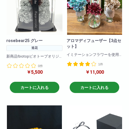
rosebear25 グレー
アロマディフューザー【3点セ
ット】
造花
イミテーションフラワーを使用
新商品!biotopビオトープオリジ
したスティックディフューザー
ナル!
1件
の3点セットです。
0件
カラーバリエーションもなんと
玄関先、お部屋に置くだけで、
￥5,500
￥11,000
11色!
華やかな匂いと鮮やかな色どり
(ホワイト・ライトオレンジ・エ
で
メラルドグリーン・パープル・
素敵な空間を演出してくれま
レッド・ピンク・グレー・ライ
カートに入れる
カートに入れる
す。
トブルー・イエロー・レインボ
引っ越し御祝、記念日等に是非
ー・ゴールド)
ご利用ください。
<商品サイズ>高さ: 約25cm 横
【セット内容】アジサイ×2 ダ
幅: 約17cm 奥行: 約17cm
リア×1
<箱のサイズ>高さ: 約28cm 横
幅: 約17.5cm 奥行: 約
ご注文の際、ご要望欄にご希望
17.5cm