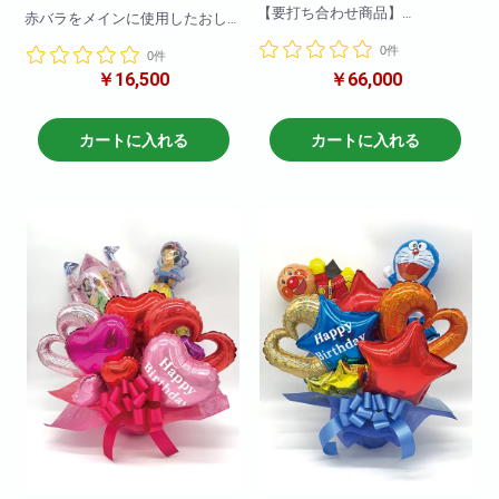
【要打ち合わせ商品】
赤バラをメインに使用したおし
当店完全オリジナル装飾!
ゃれなアレンジメントになりま
0件
0件
す!
「写真映えする空間を作りた
￥16,500
￥66,000
アレンジメントですのでそのま
い!」
ま飾って鑑賞いただけます!
「店舗全体はできないから、入
※使用する花材はおまかせとなり
口や1部の壁面を豪華にしたい!」
ますご了承の程宜しくお願い致
カートに入れる
カートに入れる
とお考えのかたにオススメです!
します。
サイズや色のご指定などのお見
参考サイズ(cm)
積りは
W×50
お電話や訪問しての打ち合わせ
H×50
も可能です!