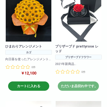
の種類を入力ください。
ひまわりアレンジメント
プリザーブド prettyrose レ
ッド
カゴ
プリザーブドフラワー
向日葵を使ったアレンジメント
になります!
2021年新商品
0件
夏らしいとてもかわいい商品と
プリザーブドフラワーの商品で
なります!
0件
永く枯れにくい特殊加工したお
￥12,100
サイズもどちらでも飾れるコン
花です!
パクトサイズになっておりどん
サイズ感もよくちょっとしたお
な御祝にも
祝いにぴったりの商品!
カートに入れる
ただいま品切れ中です。
最適です。
高級感もありどんな人にも喜ん
でもらえるおすすめの商品です!
参考サイズ(cm)
W×50
サイズ
H×65
高さ 16cm