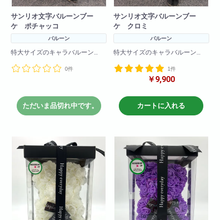
サンリオ文字バルーンブー
サンリオ文字バルーンブー
ケ ポチャッコ
ケ クロミ
バルーン
バルーン
特大サイズのキャラバルーン
特大サイズのキャラバルーン
文字バルーンとバルーンで可愛
文字バルーンとバルーンをふん
0件
1件
く仕上げました！
だんに使い、
￥9,900
とても大きくインパクトがある
とても大きくインパクトがある
花束です!
花束です!
一生の思い出に！プレゼントに
一生の思い出に！プレゼントに
最適!
ただいま品切れ中です。
カートに入れる
最適!
(文字は原則4文字程度まででお願
文字は原則4文字程度まででお願
いいたします
いいたします
4文字を超えるものは一文字+550
4文字を超えるものは一文字+550
円で承ります。)
円で承ります。)