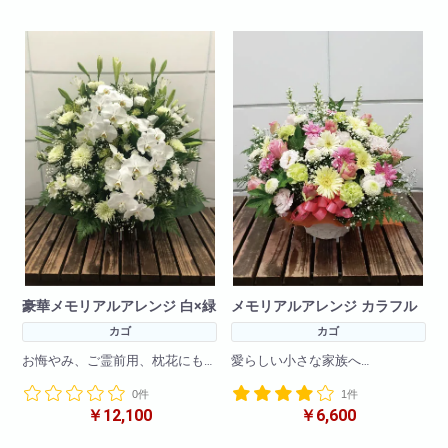
でもらえるおすすめの商品です!
でもらえるおすすめの商品です!
サイズ
サイズ
高さ 16cm
高さ 16cm
横幅 15.5cm
横幅 15.5cm
奥行 15.5cm
奥行 15.5cm
豪華メモリアルアレンジ 白×緑
メモリアルアレンジ カラフル
カゴ
カゴ
お悔やみ、ご霊前用、枕花にも
愛らしい小さな家族へ
ご利用いただけます。
0件
1件
￥12,100
￥6,600
参考サイズ(cm)
参考サイズ(㎝)
W×45