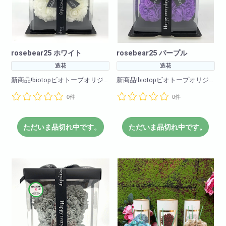
rosebear25 ホワイト
rosebear25 パープル
造花
造花
新商品!biotopビオトープオリジ
新商品!biotopビオトープオリジ
ナル!
ナル!
0件
0件
カラーバリエーションもなんと
カラーバリエーションもなんと
11色!
11色!
(ホワイト・ライトオレンジ・エ
(ホワイト・ライトオレンジ・エ
メラルドグリーン・パープル・
メラルドグリーン・パープル・
ただいま品切れ中です。
ただいま品切れ中です。
レッド・ピンク・グレー・ライ
レッド・ピンク・グレー・ライ
トブルー・イエロー・レインボ
トブルー・イエロー・レインボ
ー・ゴールド)
ー・ゴールド)
<商品サイズ>高さ: 約25cm 横
<商品サイズ>高さ: 約25cm 横
幅: 約17cm 奥行: 約17cm
幅: 約17cm 奥行: 約17cm
<箱のサイズ>高さ: 約28cm 横
<箱のサイズ>高さ: 約28cm 横
幅: 約17.5cm 奥行: 約
幅: 約17.5cm 奥行: 約
17.5cm
17.5cm