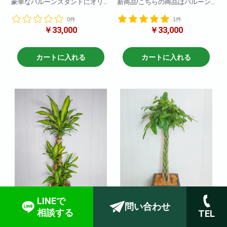
豪華なバルーンスタンドにオリ
新商品!こちらの商品はバルーン
ジナルのパネル、立て札もお付
のみで作成しております!
0件
1件
けできる
￥33,000
￥33,000
ボリューム満点なフラワースタ
色々なキャラクターを使って豪
ンドです!
華にかわいく作成させていただ
お色の調整も可能ですのでお問
きます!
い合わせください。
ご希望のキャラクターがござい
カートに入れる
カートに入れる
ましたら直接お問い合わせくだ
さいませ!(ある程度キャラクター
等の在庫は確保しております
が、ない場合もございますので2
日前にはご注文いただけると助
かります!在庫がある場合は当日
配達もできますので直接お問い
合わせくださいませ!!
LINEで
問い合わせ
相談する
TEL