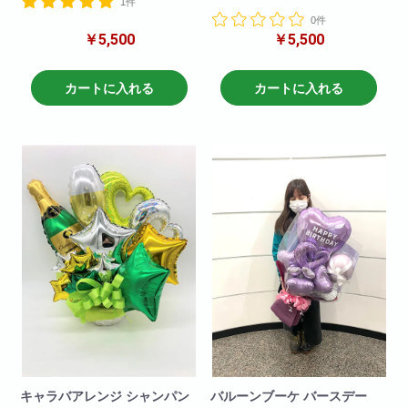
1件
バルーンのみのアレンジメント
バルーンアレンジです!
となります
0件
バルーンのみのアレンジメント
￥5,500
￥5,500
となります
商品サイズ(cm)
W×50
※在庫状況によりバルーンは異な
H×60
る場合がございます
カートに入れる
カートに入れる
商品サイズ(cm)
W×50
H×60
商品サイズ(cm)
W×50
H×60
キャラバアレンジ シャンパン
バルーンブーケ バースデー