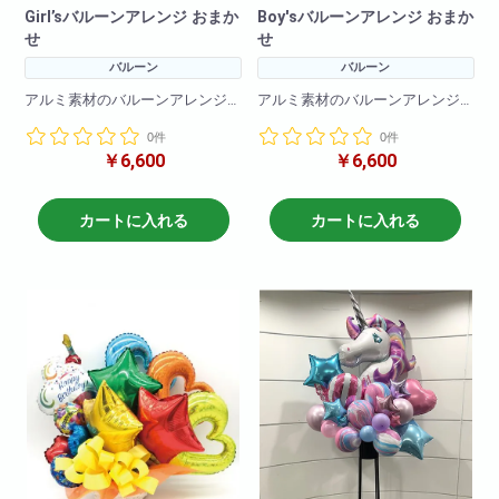
Girl’sバルーンアレンジ おまか
Boy'sバルーンアレンジ おまか
せ
せ
バルーン
バルーン
アルミ素材のバルーンアレンジ
アルミ素材のバルーンアレンジ
です!
です!
0件
0件
バルーンなので枯れることなく
バルーンなので枯れることなく
￥6,600
￥6,600
お楽しみいただけます
お楽しみいただけます
※こちら商品はバルーンのみのア
※こちら商品はバルーンのみのア
レンジメントになります。
レンジメントになります。
カートに入れる
カートに入れる
キャラクターや色合いなどご指
キャラクターや色合いなどご指
定がある場合は備考欄に記載く
定がある場合は備考欄に記載く
ださい!
ださい!
※在庫状況によりバルーンは異な
※在庫状況によりバルーンは異な
る場合がございます
る場合がございます
商品サイズ
商品サイズ
W 50cm
W 50cm
H 60cm
H 60cm
D 40cm
D 40cm