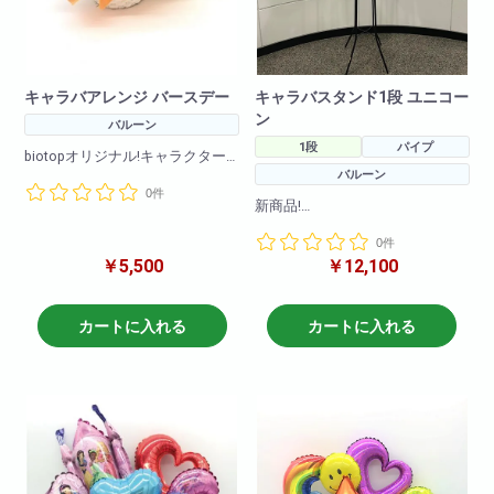
キャラバアレンジ バースデー
キャラバスタンド1段 ユニコー
ン
バルーン
1段
パイプ
biotopオリジナル!キャラクター
バルーン
バルーンアレンジです!
0件
バルーンのみのアレンジメント
新商品!
となります
キャラクターバルーンスタンド1
0件
段!様々なキャラクターバルーン
※在庫状況によりバルーンは異な
￥5,500
￥12,100
を使ってかわいらしくお作りさ
る場合がございます
せて頂きます!
キャラクターや色目をお伝えい
商品サイズ(cm)
ただければそのように作成させ
カートに入れる
カートに入れる
W×50
ていただきます!(在庫がない場合
H×60
もございますので2日前のご注文
商品サイズ(cm)
をお願いしております。在庫切
W×50
れがないように仕入れはしてお
H×60
りますので、当日お急ぎの場合
でも一度お問い合わせ下さいま
せ!)