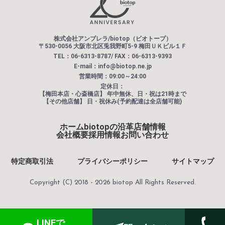
株式会社アンブレラ/biotop（ビオトープ）
〒530-0056 大阪市北区兎我野町5-9 梅田ＵＫビル１Ｆ
TEL：06-6313-8787/ FAX：06-6313-9393
E-mail：info@biotop.ne.jp
営業時間：09:00～24:00
定休日：
【梅田本店・心斎橋店】
年中無休、日・祝は21時まで
【その他店舗】
日・祝休み(予約配達は全店舗可能)
ホーム
biotopの沿革
店舗情報
会社概要
採用情報
お問い合わせ
特定商取引法
プライバシーポリシー
サイトマップ
Copyright (C) 2018 - 2026 biotop All Rights Reserved.
LINEで