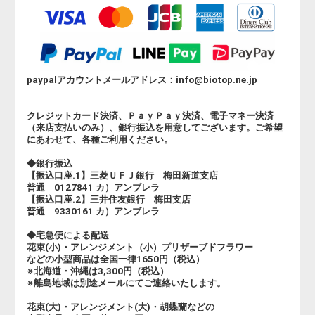
paypalアカウントメールアドレス：info@biotop.ne.jp
クレジットカード決済、ＰａｙＰａｙ決済、電子マネー決済
（来店支払いのみ）、銀行振込を用意してございます。ご希望
にあわせて、各種ご利用ください。
◆銀行振込
【振込口座.1】三菱ＵＦＪ銀行 梅田新道支店
普通 0127841 カ）アンブレラ
【振込口座.2】三井住友銀行 梅田支店
普通 9330161 カ）アンブレラ
◆宅急便による配送
花束(小)・アレンジメント（小）プリザーブドフラワー
などの小型商品は全国一律1650円（税込）
※北海道・沖縄は3,300円（税込）
※離島地域は別途メールにてご連絡いたします。
花束(大)・アレンジメント(大)・胡蝶蘭などの