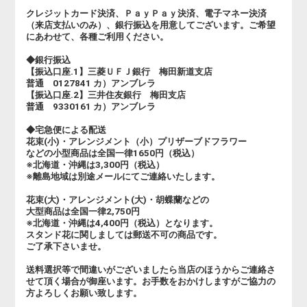
クレジットカード決済、ＰａｙＰａｙ決済、電子マネー決済
（来店支払いのみ）、銀行振込を用意してございます。ご希望
にあわせて、各種ご利用ください。
◆銀行振込
【振込口座.1】三菱ＵＦＪ銀行 梅田新道支店
普通 0127841 カ）アンブレラ
【振込口座.2】三井住友銀行 梅田支店
普通 9330161 カ）アンブレラ
◆宅急便による配送
花束(小)・アレンジメント（小）プリザーブドフラワー
などの小型商品は全国一律1650円（税込）
※北海道・沖縄は3,300円（税込）
※離島地域は別途メールにてご連絡いたします。
花束(大)・アレンジメント(大)・胡蝶蘭などの
大型商品は全国一律2,750円
※北海道・沖縄は4,400円（税込）となります。
スタンド花に関しましては郵送不可の商品です。
ご了承下さいませ。
送料選択等で間違いがございましたら当店のほうからご連絡さ
せて頂く場合が御座います。お手数をおかけしますがご協力の
方よろしくお願い致します。